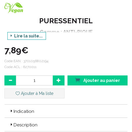
PURESSENTIEL
Gamme : ANTI-PIQUE
Lire la suite...
Produit : ROLLER REPULSIF BEBE
7,89€
Contenance : 30 ml
Code EAN :
3701056802194
Code ACL : 6270011
Une gamme de produits anti-moustiques à base d' actif d'
origine végétale pour protéger toute la famille des moustiques
Ajouter au panier
et de certains insectes piqueurs.
Ajouter à Ma liste
Code ACL : 6270011
Code EAN : 3701056802194
Indication
Description