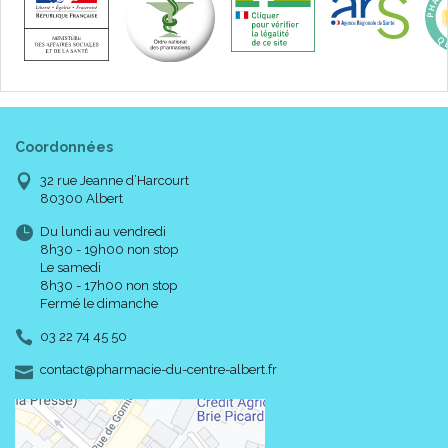
Coordonnées
32 rue Jeanne d’Harcourt
80300 Albert
Du lundi au vendredi
8h30 - 19h00 non stop
Le samedi
8h30 - 17h00 non stop
Fermé le dimanche
03 22 74 45 50
-
-
contact
@
pharmacie-du-centre-albert.fr