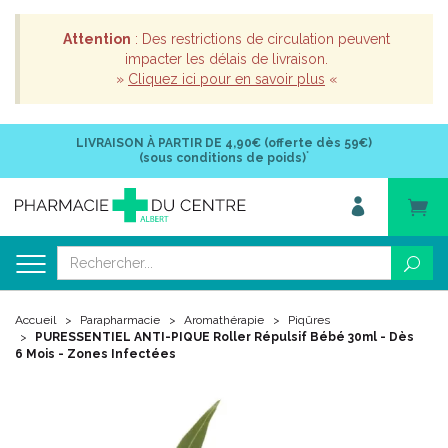
Attention
: Des restrictions de circulation peuvent
impacter les délais de livraison.
»
Cliquez ici pour en savoir plus
«
LIVRAISON À PARTIR DE
4,90€ (offerte dès 59€)
*
(sous conditions de poids)
Accueil
Parapharmacie
Aromathérapie
Piqûres
PURESSENTIEL ANTI-PIQUE Roller Répulsif Bébé 30ml - Dès
6 Mois - Zones Infectées