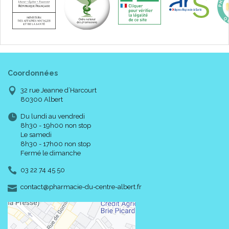
Coordonnées
32 rue Jeanne d’Harcourt
80300 Albert
Du lundi au vendredi
8h30 - 19h00 non stop
Le samedi
8h30 - 17h00 non stop
Fermé le dimanche
03 22 74 45 50
-
-
contact
@
pharmacie-du-centre-albert.fr