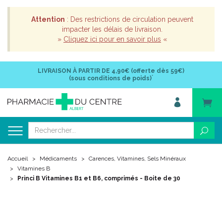
Attention
: Des restrictions de circulation peuvent
impacter les délais de livraison.
»
Cliquez ici pour en savoir plus
«
LIVRAISON À PARTIR DE
4,90€ (offerte dès 59€)
*
(sous conditions de poids)
Accueil
Médicaments
Carences, Vitamines, Sels Minéraux
Vitamines B
Princi B Vitamines B1 et B6, comprimés - Boite de 30