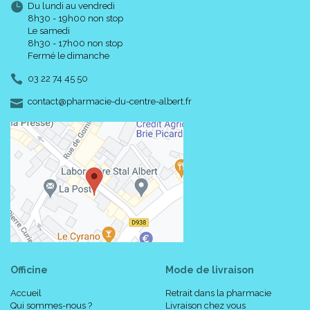
Du lundi au vendredi
8h30 - 19h00 non stop
Le samedi
8h30 - 17h00 non stop
Fermé le dimanche
03 22 74 45 50
-
-
contact
@
pharmacie-du-centre-albert.fr
Officine
Mode de livraison
Accueil
Retrait dans la pharmacie
Qui sommes-nous ?
Livraison chez vous