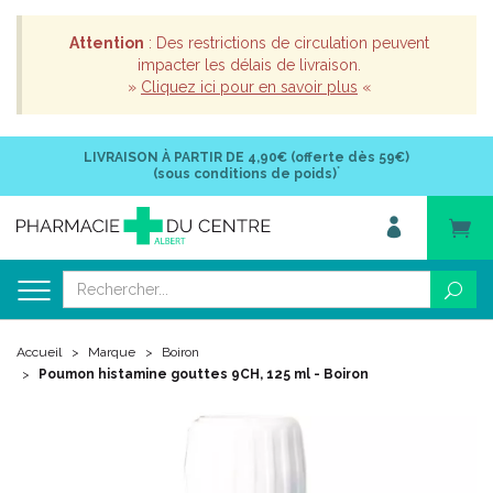
Attention
: Des restrictions de circulation peuvent
impacter les délais de livraison.
»
Cliquez ici pour en savoir plus
«
LIVRAISON À PARTIR DE
4,90€ (offerte dès 59€)
*
(sous conditions de poids)
Accueil
Marque
Boiron
Poumon histamine gouttes 9CH, 125 ml - Boiron