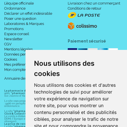
L’équipe officinale
Livraison chez un commerçant
Ordonnance
Conditions de retour
Déclarer un effet indésirable
Poser une question
Laboratoires & Marques
Promotions
Espace conseil
Newsletter
Paiement sécurisé
CGV
Mentions légales
Données personnelles
Cookies
Nous utilisons des
Mes préférences Cookies
Mon compte
cookies
Annuaire des pharmacies
Nous utilisons des cookies et d'autres
technologies de suivi pour améliorer
La pharmacie du centre à Albert
(80300) est une pharmacie française certifiée ISO
9001.
"pharmacie-du-centre-albert.fr "
est le site internet de l
a pharmacie du centre
, 32
rue Jeanne d' Harcourt, 80300 Albert.
votre expérience de navigation sur
Le site vous propose un large choix de plus de 11000 références, au prix les plus bas possible
: 9400 en parapharmacie, animaux, orthopédie, matériel médical. 1700 en médicaments sans
notre site, pour vous montrer un
ordonnance.
contenu personnalisé et des publicités
Le site
"pharmacie-du-centre-albert.fr"
vous propose les service suivants :
Click & Collect (retrait gratuit dans la pharmacie).
La vente à distance chez vous et/ou chez un commerçant sur la France (Andorre, Monaco et
ciblées, pour analyser le trafic de notre
DOM), l' Europe et le monde entier (livraison assuré par Colissimo et ses partenaires à l'
étranger).
La prise de rendez-vous.
site et pour comprendre la provenance
Le site
"pharmacie-du-centre-albert.fr"
est également disponible pour vos smartphones et