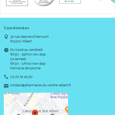
Coordonnées
32 rue Jeanne d’Harcourt
80300 Albert
Du lundi au vendredi
8h30 - 19h00 non stop
Le samedi
8h30 - 17h00 non stop
Fermé le dimanche
03 22 74 45 50
-
-
contact
@
pharmacie-du-centre-albert.fr