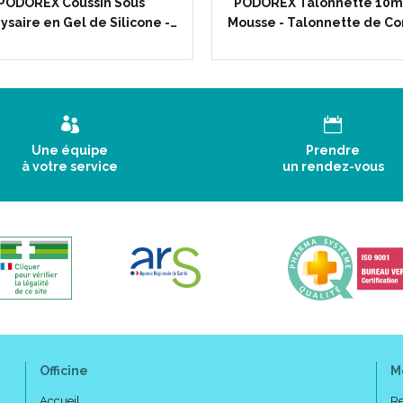
PODOREX Coussin Sous
PODOREX Talonnette 10
Livrées à l' unité.
ysaire en Gel de Silicone -…
Mousse - Talonnette de Co
Epaisseurs standards du 3 au 2
3 mm
.
4 mm
.
6 mm
.
7 mm
.
Une équipe
Prendre
8 mm
à votre service
un rendez-vous
10 mm
.
12 mm
.
15 mm
.
18 mm
.
20 mm
.
Taillage :
Officine
M
Accueil
Re