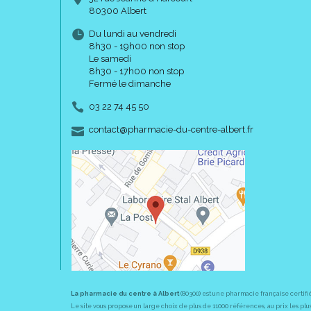
80300 Albert
Du lundi au vendredi
8h30 - 19h00 non stop
Le samedi
8h30 - 17h00 non stop
Fermé le dimanche
03 22 74 45 50
-
-
contact
@
pharmacie-du-centre-albert.fr
La pharmacie du centre à Albert
(80300) est une pharmacie française certifi
Le site vous propose un large choix de plus de 11000 références, au prix les 