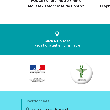
ecteur
PODOREX Talonnette 7mm en
10 cm -…
Mousse - Talonnette de Confort…
Diaph
Click & Collect
Retrait
gratuit
en pharmacie
Coordonnées
32 rue Jeanne d’Harcourt