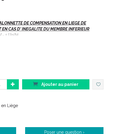
ALONNETTE DE COMPENSATION EN LIEGE DE
EN CAS D' INEGALITE DU MEMBRE INFERIEUR
- 1 Unité
ngtaine d' années et d' une sélection des meilleurs
e large gamme de talonnettes en liège reconnues
ur leur qualité.
as de préciser (dans la rubrique "message à votre
Ajouter au panier
URE.
e en Liège
ndant.
Poser une question ›