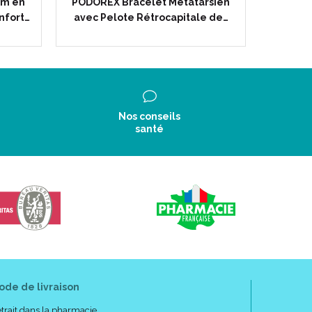
mm en
PODOREX Bracelet Métatarsien
POD
nfort…
avec Pelote Rétrocapitale de…
Déchar
0 mm .
Nos conseils
santé
ode de livraison
trait dans la pharmacie