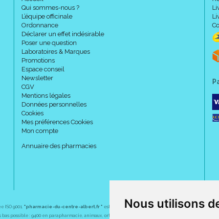
Qui sommes-nous ?
Li
L’équipe officinale
Li
Ordonnance
Co
Déclarer un effet indésirable
Poser une question
Prenez votre POINTURE.
Laboratoires & Marques
Promotions
Espace conseil
Newsletter
Codes :
P
CGV
Mentions légales
Données personnelles
Cookies
Taille
Point
Mes préférences Cookies
1
32 - 
Mon compte
2
35 - 
Annuaire des pharmacies
3
38 - 
4
41 - 
5
44 - 
Nous utilisons d
ée ISO 9001.
"pharmacie-du-centre-albert.fr "
est le site internet de l
a pharmacie du centre
, 32 
Si vous commandez, n' oubliez p
plus bas possible : 9400 en parapharmacie, animaux, orthopédie, matériel médical. 1700 en médicaments