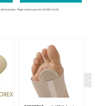
is de livraison. Page mise à jour le 07/08/2026.
 pour inégalité du membre inférieur et/ou une
 en liège sont :
tra résistant, leur conférant une incompressibilité
é.
t une grande confortabilité.
on ou de chèvre (tannage végétal).
t le talon au repos sur une surface " à plat "
ue le maintien du pieds.
eure, pour une meilleure stabilité dans la chaussure.
telier, en France.