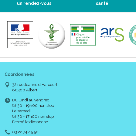
un rendez-vous
santé
Prenez votre POINTURE.
Coordonnées
Codes :
32 rue Jeanne d’Harcourt
80300 Albert
Taille
Pointure
Code
ACL
/
EAN
Du lundi au vendredi
8h30 - 19h00 non stop
1
32 - 34
34015
7150731
3
Le samedi
8h30 - 17h00 non stop
2
35 - 37
34015
7150748
1
Fermé le dimanche
3
38 - 40
34015
7150754
2
03 22 74 45 50
4
41 - 43
34015
7151825
8