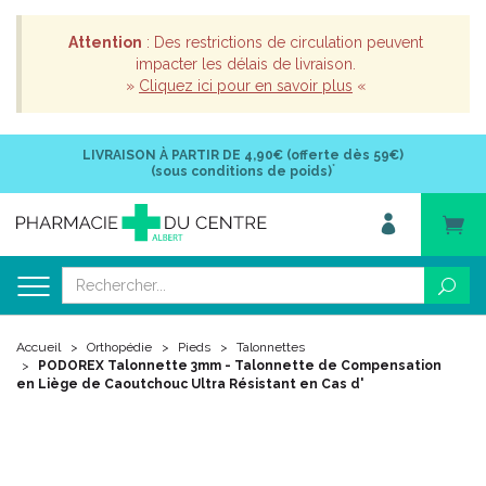
Attention
: Des restrictions de circulation peuvent
impacter les délais de livraison.
»
Cliquez ici pour en savoir plus
«
LIVRAISON À PARTIR DE
4,90€ (offerte dès 59€)
*
(sous conditions de poids)
Accueil
Orthopédie
Pieds
Talonnettes
PODOREX Talonnette 3mm - Talonnette de Compensation
en Liège de Caoutchouc Ultra Résistant en Cas d'