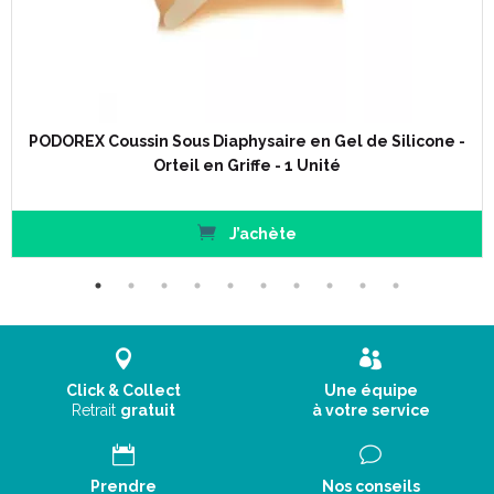
surface " à plat " améliorant le confort ainsi que le maintien du
pieds.
Adhésives sur la partie inférieure, pour une meilleure stabilité
dans la chaussure.
Fabriquées exclusivement en atelier, en France.
Livrées à l' unité.
PODOREX Coussin Sous Diaphysaire en Gel de Silicone -
Epaisseurs standards du 3 au 20 mm .
Orteil en Griffe - 1 Unité
4 mm
.
5 mm
.
J’achète
6 mm
.
7 mm
.
8 mm
10 mm
.
12 mm
.
15 mm
.
18 mm
.
Click & Collect
Une équipe
20 mm
.
Retrait
gratuit
à votre service
Taillage :
Prendre
Nos conseils