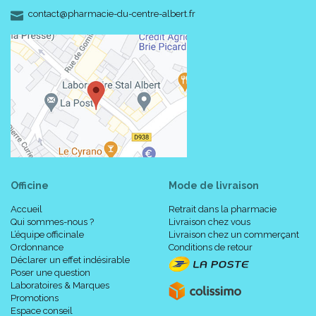
-
-
contact
@
pharmacie-du-centre-albert.fr
5
44 - 46
34015
7151831
9
Si vous commandez, n' oubliez pas de préciser (dans la
rubrique "message à votre pharmacien") :
Votre TAILLE ou votre POINTURE.
OU
le code
ACL
/ EAN correspondant.
Officine
Mode de livraison
Accueil
Retrait dans la pharmacie
Qui sommes-nous ?
Livraison chez vous
L’équipe officinale
Livraison chez un commerçant
Ordonnance
Conditions de retour
Déclarer un effet indésirable
Poser une question
Laboratoires & Marques
Promotions
Espace conseil