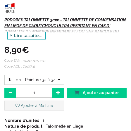
PODOREX TALONNETTE 3mm - TALONNETTE DE COMPENSATION
EN LIEGE DE CAOUTCHOUC ULTRA RESISTANT EN CAS D'
INEGALITE DU MEMBRE INFERIEUR ET/OU UNE BASCULE DU
Lire la suite...
BASSIN - 1 Unité
8,90€
Fort d' un savoir faire d' une vingtaine d' années et d' une
sélection des meilleurs matériaux, PODOREX propose une large
gamme de talonnettes en liège reconnues depuis de
Code EAN :
3401571507313
nombreuses années pour leur qualité.
Code ACL : 7150731
Taille 1 - Pointure 32 à 34
Si vous commandez, n' oubliez pas de préciser (dans la
rubrique "message à votre pharmacien") :
Ajouter au panier
Votre TAILLE ou votre POINTURE.
Ajouter à Ma liste
OU
Nombre d’unités
: 1
le code
ACL
/ EAN correspondant.
Nature de produit
: Talonnette en Liège