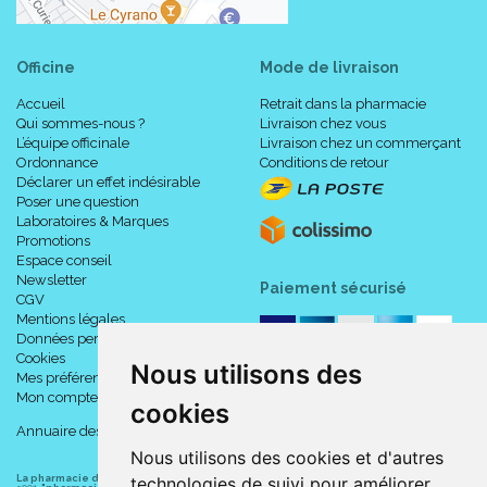
Officine
Mode de livraison
Accueil
Retrait dans la pharmacie
Qui sommes-nous ?
Livraison chez vous
L’équipe officinale
Livraison chez un commerçant
Ordonnance
Conditions de retour
Déclarer un effet indésirable
Poser une question
Laboratoires & Marques
Promotions
Espace conseil
Newsletter
Paiement sécurisé
CGV
Mentions légales
Données personnelles
Cookies
Nous utilisons des
Mes préférences Cookies
Mon compte
cookies
Annuaire des pharmacies
Nous utilisons des cookies et d'autres
La pharmacie du centre à Albert
(80300) est une pharmacie française certifiée ISO
technologies de suivi pour améliorer