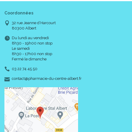
Coordonnées
32 rue Jeanne d’Harcourt
80300 Albert
Du lundi au vendredi
8h30 - 19h00 non stop
Le samedi
8h30 - 17h00 non stop
Fermé le dimanche
03 22 74 45 50
-
-
contact
@
pharmacie-du-centre-albert.fr