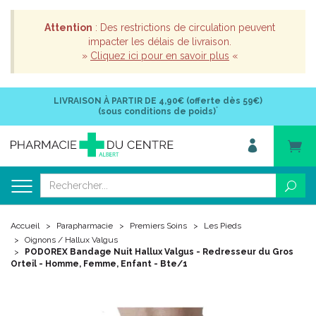
Attention
: Des restrictions de circulation peuvent
impacter les délais de livraison.
»
Cliquez ici pour en savoir plus
«
LIVRAISON À PARTIR DE
4,90€ (offerte dès 59€)
*
(sous conditions de poids)
Accueil
Parapharmacie
Premiers Soins
Les Pieds
Oignons / Hallux Valgus
PODOREX Bandage Nuit Hallux Valgus - Redresseur du Gros
Orteil - Homme, Femme, Enfant - Bte/1