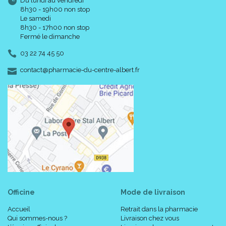
Du lundi au vendredi
8h30 - 19h00 non stop
Le samedi
8h30 - 17h00 non stop
Fermé le dimanche
03 22 74 45 50
-
-
contact
@
pharmacie-du-centre-albert.fr
Officine
Mode de livraison
Accueil
Retrait dans la pharmacie
Qui sommes-nous ?
Livraison chez vous