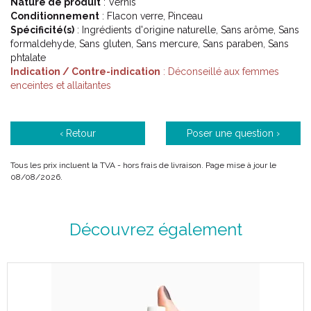
Nature de produit
: Vernis
Elle étudie les pathologies les plus récurrentes et formule une
Conditionnement
: Flacon verre, Pinceau
gamme de sérums qui :
Spécificité(s)
: Ingrédients d'origine naturelle, Sans arôme, Sans
Soigne la pathologie.
formaldehyde, Sans gluten, Sans mercure, Sans paraben, Sans
Prévient l’ apparition ou la récidive.
phtalate
Apaise les maux du pied.
Indication / Contre-indication
: Déconseillé aux femmes
Reconstruit, et respecte la matrice de l’ ongle et du lit de l’
enceintes et allaitantes
ongle.
Intervient en complément d’une intervention podologique.
Apporte un traitement palliatif lorsque la pathologie s’ avère
‹ Retour
Poser une question ›
plus complexe (psoriasis ungueal, hyperkératose,
scopulariopsis brevicaulis par exemple).
Tous les prix incluent la TVA - hors frais de livraison. Page mise à jour le
08/08/2026.
Poderm est né en 2015, avec plus d’ un million de clients
satisfaits dans le monde entier.
Découvrez également
Code ACL : 7821322
Code EAN : 7640178213227