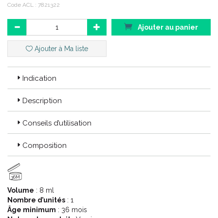
Contenance : 8 ml
Code ACL : 7821322
Ajouter au panier
N’ existant pas de produits efficaces pour traiter les pathologies
des ongles de ses patients, Maud Falconnet, podologue à
Ajouter à Ma liste
Genève, s’ investit dans la recherche de principes actifs naturels
et biologiques efficaces pour soigner et embellir les ongles.
Indication
Description
Conseils d’utilisation
Composition
36M
Volume
: 8 ml
Nombre d’unités
: 1
Âge minimum
: 36 mois