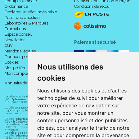
L’équipe officinale
Livraison chez un commerçant
Ordonnance
Conditions de retour
Déclarer un effet indésirable
Poser une question
Laboratoires & Marques
Promotions
Espace conseil
Newsletter
Paiement sécurisé
CGV
Mentions légales
Données personnelles
Cookies
Nous utilisons des
Mes préférences Cookies
Mon compte
cookies
Annuaire des pharmacies
Nous utilisons des cookies et d'autres
technologies de suivi pour améliorer
La pharmacie du centre à Albert
(80300) est une pharmacie française certifiée ISO
9001.
"pharmacie-du-centre-albert.fr "
est le site internet de l
a pharmacie du centre
, 32
rue Jeanne d' Harcourt, 80300 Albert.
votre expérience de navigation sur
Le site vous propose un large choix de plus de 11000 références, au prix les plus bas possible
: 9400 en parapharmacie, animaux, orthopédie, matériel médical. 1700 en médicaments sans
notre site, pour vous montrer un
ordonnance.
contenu personnalisé et des publicités
Le site
"pharmacie-du-centre-albert.fr"
vous propose les service suivants :
Click & Collect (retrait gratuit dans la pharmacie).
La vente à distance chez vous et/ou chez un commerçant sur la France (Andorre, Monaco et
ciblées, pour analyser le trafic de notre
DOM), l' Europe et le monde entier (livraison assuré par Colissimo et ses partenaires à l'
étranger).
La prise de rendez-vous.
site et pour comprendre la provenance
Le site
"pharmacie-du-centre-albert.fr"
est également disponible pour vos smartphones et
tablettes. Vous pouvez télécharger gratuitement l' application sur l' AppStore (pour iPhone, iPad