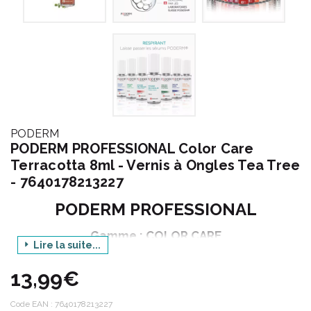
PODERM
PODERM PROFESSIONAL Color Care
Terracotta 8ml - Vernis à Ongles Tea Tree
- 7640178213227
PODERM PROFESSIONAL
Gamme : COLOR CARE
Lire la suite...
Produit : VERNIS A ONGLES PURIFIANT ET
NOURRISSANT
13,99€
Déclinaison : TERRACOTTA
Code EAN :
7640178213227