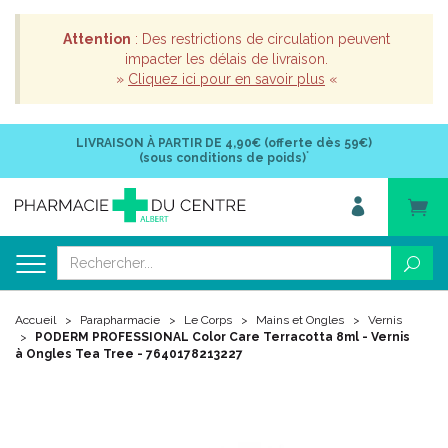
Attention
: Des restrictions de circulation peuvent
impacter les délais de livraison.
»
Cliquez ici pour en savoir plus
«
LIVRAISON À PARTIR DE
4,90€ (offerte dès 59€)
*
(sous conditions de poids)
Accueil
Parapharmacie
Le Corps
Mains et Ongles
Vernis
PODERM PROFESSIONAL Color Care Terracotta 8ml - Vernis
à Ongles Tea Tree - 7640178213227