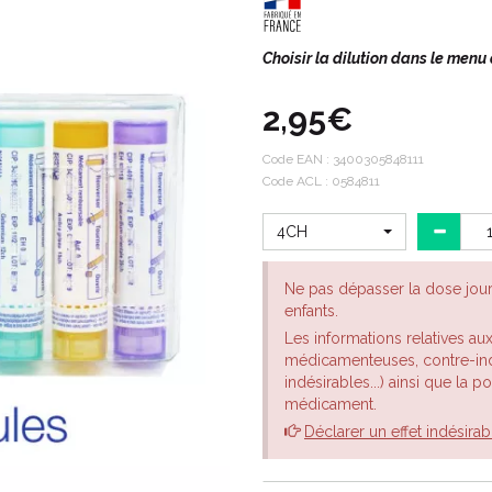
Choisir la dilution dans le menu
2,95€
Code EAN :
3400305848111
Code ACL : 0584811
4CH
Ne pas dépasser la dose jou
enfants.
Les informations relatives au
médicamenteuses, contre-indi
indésirables...) ainsi que la 
médicament.
Déclarer un effet indésirab