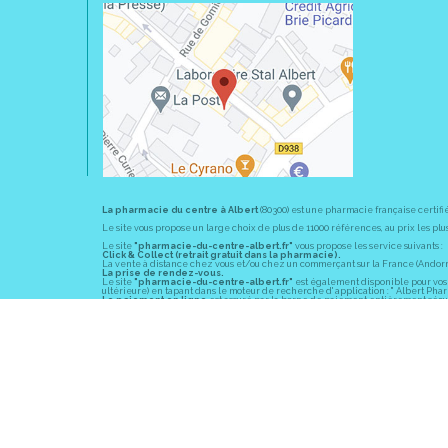
La pharmacie du centre à Albert
(80300) est une pharmacie française certifi
Le site vous propose un large choix de plus de 11000 références, au prix les 
Le site
"pharmacie-du-centre-albert.fr"
vous propose les service suivants :
Click & Collect (retrait gratuit dans la pharmacie).
La vente à distance chez vous et/ou chez un commerçant sur la France (Andorre, 
La prise de rendez-vous.
Le site
"pharmacie-du-centre-albert.fr"
est également disponible pour vos s
ultérieure) en tapant dans le moteur de recherche d' application : " Albert Pha
Le paiement en ligne
est assuré par la borne de paiement entièrement sécuri
En officine,
la pharmacie du centre à Albert
(80300) vous propose ses conseil
diabète, sevrage tabagique, risques cardiovasculaires, prise de tension artériell
La pharmacie du centre à Albert
(80300) fait partie du groupement
Pharmac
objectif commun : devenir un véritable « relais santé » au service des client
Les horaires d'ouverture
sont de 8h30 à 19h00 non stop du lundi au vendredi 
Vous pouvez contacter
la pharmacie du centre à Albert
(80300) par téléphone
Pour le dimanche et la nuit, vous pouvez trouver l
a pharmacie de garde
la pl