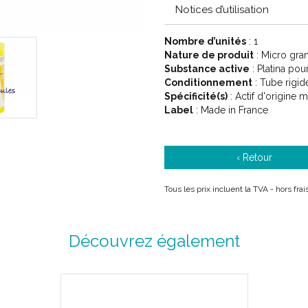
Notices d’utilisation
Nombre d’unités
: 1
Nature de produit
: Micro gra
Substance active
: Platina po
Conditionnement
: Tube rigid
Spécificité(s)
: Actif d'origine m
Label
: Made in France
‹ Retour
Tous les prix incluent la TVA - hors fra
Découvrez également