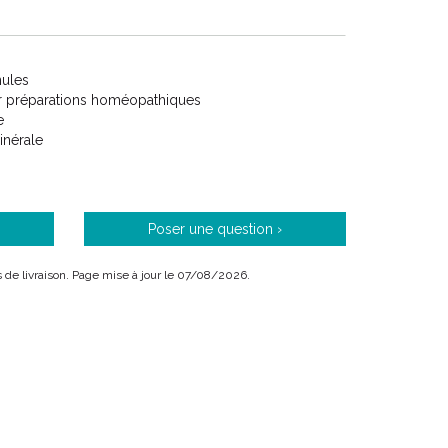
nules
ur préparations homéopathiques
e
inérale
Poser une question ›
is de livraison. Page mise à jour le 07/08/2026.