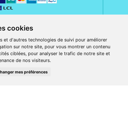
es cookies
s et d'autres technologies de suivi pour améliorer
ation sur notre site, pour vous montrer un contenu
ités ciblées, pour analyser le trafic de notre site et
nance de nos visiteurs.
rue Jeanne d' Harcourt, 80300 Albert.
 sans ordonnance.
hanger mes préférences
ranger).
e, iPad et iPod touch), ou sur Google Play (pour Androïd 5.0 ou version
 Express, Bancontact, PayPal.
 beauté et bien-être ainsi que différents services : suivi personnalisé,
auté de la peau, des cheveux...), mesure de la glycémie, perruques.
s 30 ans, Pharmactiv réunit près de 1500 adhérents pharmaciens autour d' un
du matériel médical sous sa marque BetterLife.