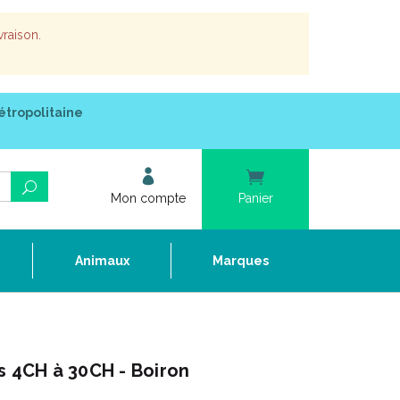
vraison.
étropolitaine
Mon compte
Panier
e
Animaux
Marques
s 4CH à 30CH - Boiron