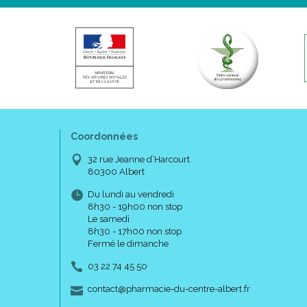
Coordonnées
32 rue Jeanne d’Harcourt
80300 Albert
Du lundi au vendredi
8h30 - 19h00 non stop
Le samedi
8h30 - 17h00 non stop
Fermé le dimanche
03 22 74 45 50
-
-
contact
@
pharmacie-du-centre-albert.fr