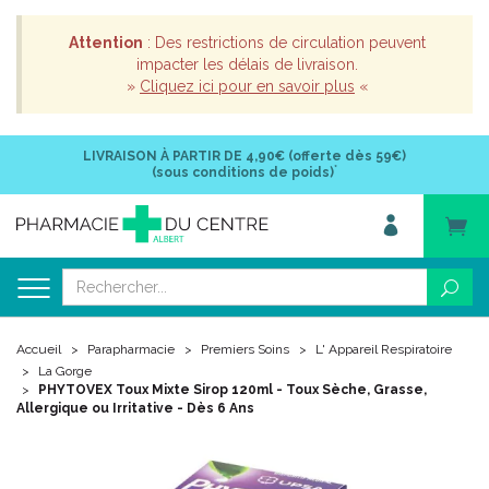
Attention
: Des restrictions de circulation peuvent
impacter les délais de livraison.
»
Cliquez ici pour en savoir plus
«
LIVRAISON À PARTIR DE
4,90€ (offerte dès 59€)
*
(sous conditions de poids)
Accueil
Parapharmacie
Premiers Soins
L' Appareil Respiratoire
La Gorge
PHYTOVEX Toux Mixte Sirop 120ml - Toux Sèche, Grasse,
Allergique ou Irritative - Dès 6 Ans