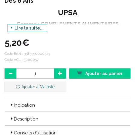
Dès 6 Ans
UPSA
Gamme : COMPLEMENTS ALIMENTAIRES
Lire la suite...
Produit : PHYTOVEX
5,20€
Déclinaison : TOUX MIXTE SIROP
Contenance : 120 ml
Code EAN :
3585550000573
Code ACL : 5000057
Code ACL : 5000057
Ajouter au panier
Code EAN : 3585550000573
Ajouter à Ma liste
Indication
Description
Conseils d’utilisation