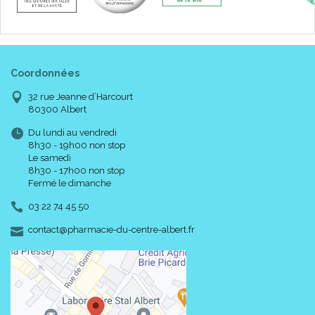
Coordonnées
32 rue Jeanne d’Harcourt
80300 Albert
Du lundi au vendredi
8h30 - 19h00 non stop
Le samedi
8h30 - 17h00 non stop
Fermé le dimanche
03 22 74 45 50
-
-
contact
@
pharmacie-du-centre-albert.fr