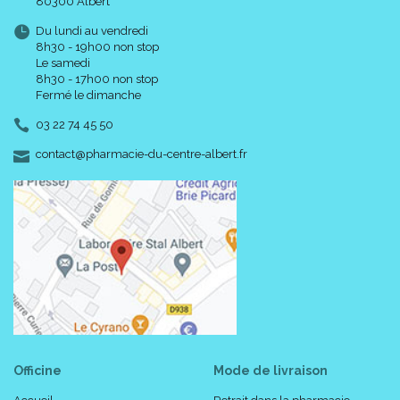
80300 Albert
Du lundi au vendredi
8h30 - 19h00 non stop
Le samedi
8h30 - 17h00 non stop
Fermé le dimanche
03 22 74 45 50
-
-
contact
@
pharmacie-du-centre-albert.fr
Officine
Mode de livraison