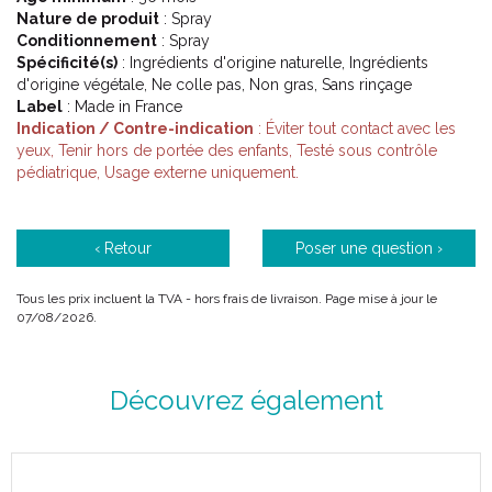
Code EAN : 3338220100871
Nature de produit
: Spray
Conditionnement
: Spray
Spécificité(s)
: Ingrédients d'origine naturelle, Ingrédients
d'origine végétale, Ne colle pas, Non gras, Sans rinçage
Label
: Made in France
Indication / Contre-indication
: Éviter tout contact avec les
yeux, Tenir hors de portée des enfants, Testé sous contrôle
pédiatrique, Usage externe uniquement.
‹ Retour
Poser une question ›
Tous les prix incluent la TVA - hors frais de livraison. Page mise à jour le
07/08/2026.
Découvrez également