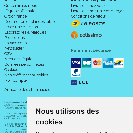
Accueil
Retrait dans la pharmacie
Qui sommes-nous ?
Livraison chez vous
L’équipe officinale
Livraison chez un commerçant
Ordonnance
Conditions de retour
Déclarer un effet indésirable
Poser une question
Laboratoires & Marques
Promotions
Espace conseil
Newsletter
Paiement sécurisé
CGV
Mentions légales
Données personnelles
Cookies
Mes préférences Cookies
Mon compte
Annuaire des pharmacies
La pharmacie du centre à Albert
(80300) est une pharmacie française certifiée ISO
9001.
"pharmacie-du-centre-albert.fr "
est le site internet de l
a pharmacie du centre
, 32
rue Jeanne d' Harcourt, 80300 Albert.
Nous utilisons des
Le site vous propose un large choix de plus de 11000 références, au prix les plus bas possible
: 9400 en parapharmacie, animaux, orthopédie, matériel médical. 1700 en médicaments sans
ordonnance.
cookies
Le site
"pharmacie-du-centre-albert.fr"
vous propose les service suivants :
Click & Collect (retrait gratuit dans la pharmacie).
La vente à distance chez vous et/ou chez un commerçant sur la France (Andorre, Monaco et
DOM), l' Europe et le monde entier (livraison assuré par Colissimo et ses partenaires à l'