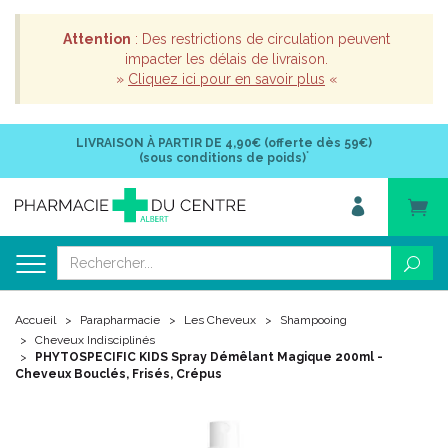
Attention
: Des restrictions de circulation peuvent
impacter les délais de livraison.
»
Cliquez ici pour en savoir plus
«
LIVRAISON À PARTIR DE
4,90€ (offerte dès 59€)
*
(sous conditions de poids)
Accueil
Parapharmacie
Les Cheveux
Shampooing
Cheveux Indisciplinés
PHYTOSPECIFIC KIDS Spray Démêlant Magique 200ml -
Cheveux Bouclés, Frisés, Crépus