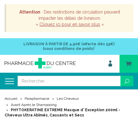
Attention
: Des restrictions de circulation peuvent
impacter les délais de livraison.
»
Cliquez ici pour en savoir plus
«
LIVRAISON À PARTIR DE
4,90€ (offerte dès 59€)
*
(sous conditions de poids)
Accueil
Parapharmacie
Les Cheveux
Avant Après le Shampooing
PHYTOKERATINE EXTREME Masque d' Exception 200ml -
Cheveux Ultra Abîmés, Cassants et Secs