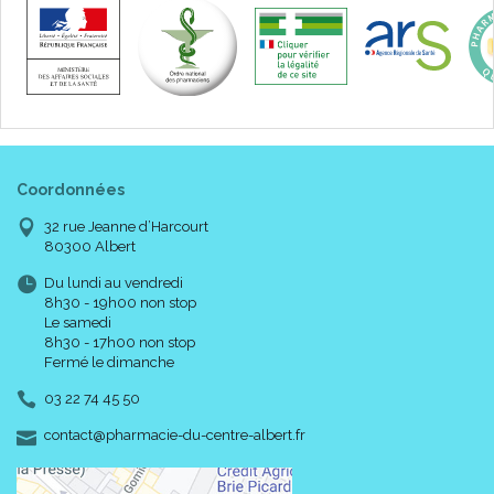
Coordonnées
32 rue Jeanne d’Harcourt
80300 Albert
Du lundi au vendredi
8h30 - 19h00 non stop
Le samedi
8h30 - 17h00 non stop
Fermé le dimanche
03 22 74 45 50
-
-
contact
@
pharmacie-du-centre-albert.fr