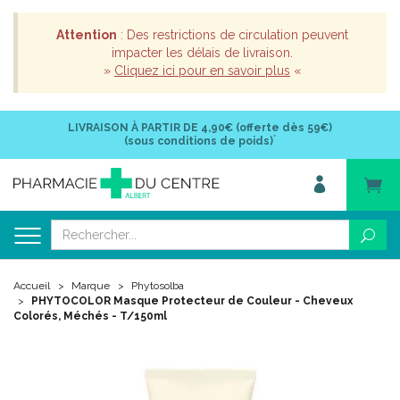
Attention
: Des restrictions de circulation peuvent
impacter les délais de livraison.
»
Cliquez ici pour en savoir plus
«
LIVRAISON À PARTIR DE
4,90€ (offerte dès 59€)
*
(sous conditions de poids)
Accueil
Marque
Phytosolba
PHYTOCOLOR Masque Protecteur de Couleur - Cheveux
Colorés, Méchés - T/150ml