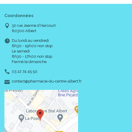
Coordonnées
32 rue Jeanne d’Harcourt
80300 Albert
Du lundi au vendredi
8h30 - 19h00 non stop
Le samedi
8h30 - 17h00 non stop
Fermé le dimanche
03 22 74 45 50
-
-
contact
@
pharmacie-du-centre-albert.fr