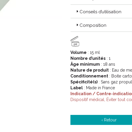
Conseils d’utilisation
Tolérance : le potentiel sens
tests d’ usage réalisés sous 
Composition
Famille : une solution adapt
compris pour les peaux les p
1M
Volume
: 15 ml
Prix : votre pharmacien PHA
Nombre d’unités
: 1
meilleur prix et en exclusivi
Âge minimum
: 18 ans
Nature de produit
: Eau de me
Conditionnement
: Boite cart
Spécificité(s)
: Sans gaz propu
Label
: Made in France
Indication / Contre-indicatio
Dispositif médical, Éviter tout c
‹ Retour