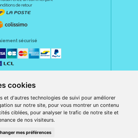
nditions de retour
aiement sécurisé
es cookies
s et d'autres technologies de suivi pour améliorer
ation sur notre site, pour vous montrer un contenu
ités ciblées, pour analyser le trafic de notre site et
nance de nos visiteurs.
rue Jeanne d' Harcourt, 80300 Albert.
 sans ordonnance.
hanger mes préférences
ranger).