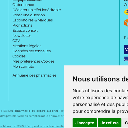
Ordonnance
Co
Déclarer un effet indésirable
Poser une question
Laboratoires & Marques
Promotions
Espace conseil
Newsletter
P
CGV
Mentions légales
Données personnelles
Cookies
Mes préférences Cookies
Mon compte
Annuaire des pharmacies
Nous utilisons d
Nous utilisons des cookie
votre expérience de navig
personnalisé et des public
pour comprendre la prove
ée ISO 9001.
"pharmacie-du-centre-albert.fr "
est le site internet de l
a pharmacie du centre
, 32 
plus bas possible : 9400 en parapharmacie, animaux, orthopédie, matériel médical. 1700 en médicaments
J'accepte
Je refuse
C
Monaco et DOM), l' Europe et le monde entier (livraison assuré par Colissimo et ses partenaires à l' ét