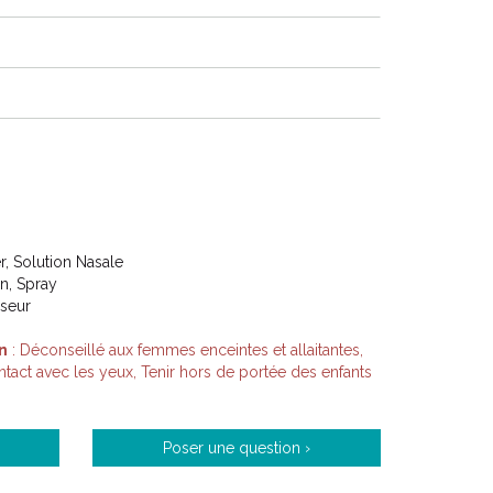
ibilisant de chaque produit est évalué grâce à des
contrôle médical ou des tests d’ hypoallergénicité.
ée à chaque membre de la famille au quotidien, y
lus sensibles.
RMACTIV s’ engage à vous proposer ces produits, au
té, dans les pharmacies du réseau.
r, Solution Nasale
on, Spray
lseur
n
: Déconseillé aux femmes enceintes et allaitantes,
ontact avec les yeux, Tenir hors de portée des enfants
Poser une question ›