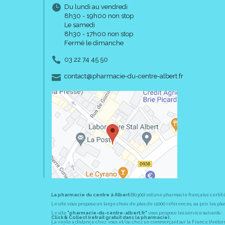
Du lundi au vendredi
8h30 - 19h00 non stop
Le samedi
8h30 - 17h00 non stop
Fermé le dimanche
03 22 74 45 50
-
-
contact
@
pharmacie-du-centre-albert.fr
La pharmacie du centre à Albert
(80300) est une pharmacie française certifi
Le site vous propose un large choix de plus de 11000 références, au prix les 
Le site
"pharmacie-du-centre-albert.fr"
vous propose les service suivants :
Click & Collect (retrait gratuit dans la pharmacie).
La vente à distance chez vous et/ou chez un commerçant sur la France (Andorre, 