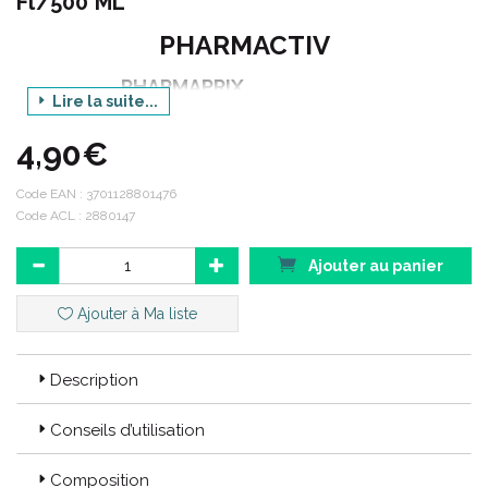
Fl/500 ML
PHARMACTIV
PHARMAPRIX
Lire la suite...
BAIN DE BOUCHE
4,90€
SOIN COMPLET
Code EAN :
3701128801476
MENTHE FRAÎCHE
Code ACL : 2880147
FL / 500 ML
Ajouter au panier
Ajouter à Ma liste
Code EAN : 3701128801476
Code ACL : 2880147
Description
Conseils d’utilisation
Composition