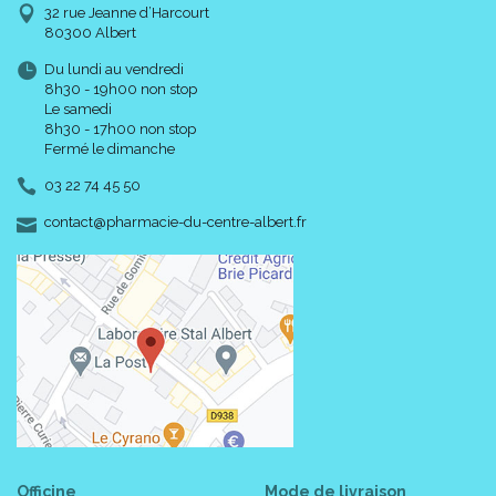
32 rue Jeanne d’Harcourt
80300 Albert
Du lundi au vendredi
8h30 - 19h00 non stop
Le samedi
8h30 - 17h00 non stop
Fermé le dimanche
03 22 74 45 50
-
-
contact
@
pharmacie-du-centre-albert.fr
Officine
Mode de livraison