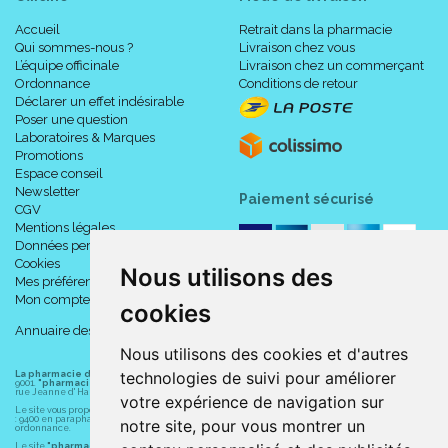
Accueil
Retrait dans la pharmacie
Qui sommes-nous ?
Livraison chez vous
L’équipe officinale
Livraison chez un commerçant
Ordonnance
Conditions de retour
Déclarer un effet indésirable
Poser une question
Laboratoires & Marques
Promotions
Espace conseil
Newsletter
Paiement sécurisé
CGV
Mentions légales
Données personnelles
Cookies
Nous utilisons des
Mes préférences Cookies
Mon compte
cookies
Annuaire des pharmacies
Nous utilisons des cookies et d'autres
technologies de suivi pour améliorer
La pharmacie du centre à Albert
(80300) est une pharmacie française certifiée ISO
9001.
"pharmacie-du-centre-albert.fr "
est le site internet de l
a pharmacie du centre
, 32
rue Jeanne d' Harcourt, 80300 Albert.
votre expérience de navigation sur
Le site vous propose un large choix de plus de 11000 références, au prix les plus bas possible
: 9400 en parapharmacie, animaux, orthopédie, matériel médical. 1700 en médicaments sans
notre site, pour vous montrer un
ordonnance.
Le site
"pharmacie-du-centre-albert.fr"
vous propose les service suivants :