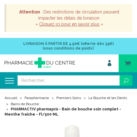
Attention
: Des restrictions de circulation peuvent
impacter les délais de livraison.
»
Cliquez ici pour en savoir plus
«
LIVRAISON À PARTIR DE
4,90€ (offerte dès 59€)
*
(sous conditions de poids)
Accueil
Parapharmacie
Premiers Soins
La Bouche et les Dents
Bains de Bouche
PHARMACTIV pharmaprix - Bain de bouche soin complet -
Menthe fraîche - Fl/500 ML