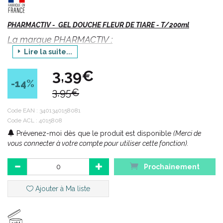
PHARMACTIV - GEL DOUCHE FLEUR DE TIARE - T/200ml
La marque PHARMACTIV :
Lire la suite...
La marque PHARMACTIV est une gamme de produits pour le
3,39€
quotidien qui s’ adresse à toute la famille. Proposée en
-14
%
exclusivité dans plus de 1000 officines adhérentes du réseau
3,95€
Pharmactiv, elle regroupe 30 références rigoureusement
sélectionnées pour leur qualité irréprochable et leur prix
Code EAN :
3401340158081
imbattable.
Code ACL : 4015808
Prévenez-moi dès que le produit est disponible
(Merci de
vous connecter à votre compte pour utiliser cette fonction).
Les valeurs PHARMACTIV :
Prochainement
Formulations :
des actifs reconnus pour leur efficacité
Ajouter à Ma liste
cosmétique. Des conservateurs sélectionnés pour leur
parfaite innocuité en fonction des conditionnements. Des
formulations approuvées par des pharmaciens du réseau.