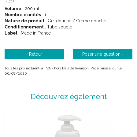
12M
Volume
: 200 ml
Tolérance :
le potentiel sensibilisant de chaque produit est
Nombre d’unités
: 1
évalué grâce à des tests d’ usage réalisés sous contrôle
Nature de produit
: Gel douche / Crème douche
médical ou des tests d’ hypoallergénicité.
Conditionnement
: Tube souple
Label
: Made in France
Famille :
une solution adaptée à chaque membre de la
famille au quotidien, y compris pour les peaux les plus
sensibles.
‹ Retour
Poser une question ›
Prix :
votre pharmacien PHARMACTIV s’ engage à vous
Tous les prix incluent la TVA - hors frais de livraison. Page mise à jour le
proposer ces produits, au meilleur prix et en exclusivité, dans
06/08/2026.
les pharmacies du réseau.
Autres parfums :
Découvrez également
Fleurs de Cerisier
Grenade
Mangue
Miel karité
Bambou thé
Fraîcheur d' eau