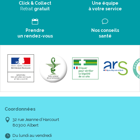
Gel de douche parfumé à la fleur de tiaré
.
Click & Collect
Une équipe
Retrait
gratuit
à votre service
Au coeur de la formule :
Enrichie en glycérine végétale pour nettoyer sans
assécher.
Prendre
Nos conseils
un rendez-vous
santé
Les garanties qualité :
Sans paraben.
Sans phénoxyéthanol.
Testé sous contrôle dermatologique.
Précautions d' emploi :
Eviter le contact avec les yeux.
En cas de contact avec les eux, rincez abondamment à l' eau
Coordonnées
claire.
32 rue Jeanne d’Harcourt
80300 Albert
Composition :
Du lundi au vendredi