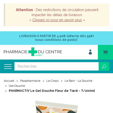
Attention
: Des restrictions de circulation peuvent
impacter les délais de livraison.
»
Cliquez ici pour en savoir plus
«
LIVRAISON À PARTIR DE
4,90€ (offerte dès 59€)
*
(sous conditions de poids)
Accueil
Parapharmacie
Le Corps
Le Bain - La Douche
Gel Douche
PHARMACTIV Le Gel Douche Fleur de Tiaré - T/200ml