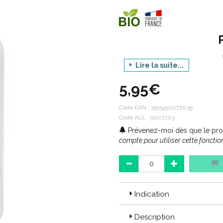
Lire la suite...
5,95€
Produit : 
C
Code EAN :
3515450072035
Code ACL : 5007203
Prévenez-moi dès que le prod
Engagement Pharmactiv :
compte pour utiliser cette fonction
>> image
Indication
Code ACL : 5007203
Code EAN : 3515450072035
Description