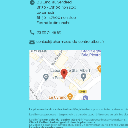
Du lundi au vendredi
8h30 - 19h00 non stop
Le samedi
8h30 - 17h00 non stop
Fermé le dimanche
03 22 74 45 50
-
-
contact
@
pharmacie-du-centre-albert.fr
La pharmacie du centre à Albert
(80300) est une pharmacie française certifi
Le site vous propose un large choix de plus de 11000 références, au prix les 
Le site
"pharmacie-du-centre-albert.fr"
vous propose les service suivants :
Click & Collect (retrait gratuit dans la pharmacie).
La vente à distance chez vous et/ou chez un commerçant sur la France (Andorre, 
La prise de rendez-vous.