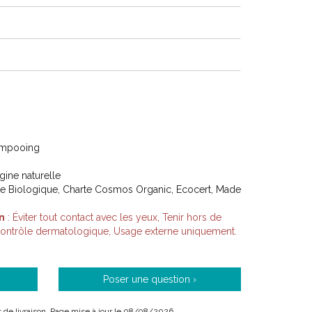
ampooing
igine naturelle
ture Biologique, Charte Cosmos Organic, Ecocert, Made
n
: Éviter tout contact avec les yeux, Tenir hors de
 contrôle dermatologique, Usage externe uniquement.
Poser une question ›
ais de livraison. Page mise à jour le 08/08/2026.