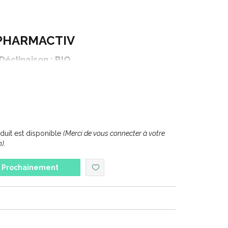
PHARMACTIV
Déclinaison : BIO
Gamme : HYGIENE
L' APRES-SHAMPOING DOUCEUR
ontenance : 200 ml
uit est disponible
(Merci de vous connecter à votre
).
Prochainement