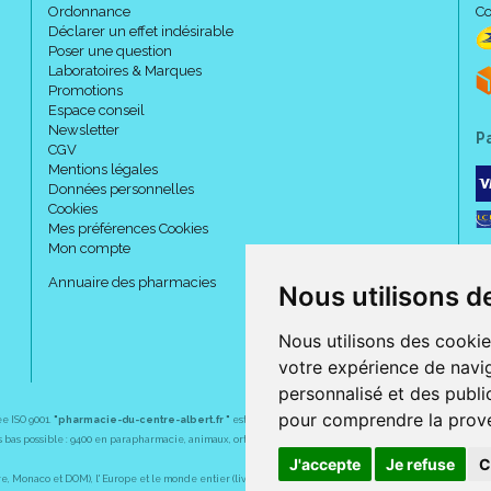
Ordonnance
Co
Déclarer un effet indésirable
Poser une question
Laboratoires & Marques
Promotions
Espace conseil
Newsletter
P
CGV
Mentions légales
Données personnelles
Cookies
Mes préférences Cookies
Mon compte
Annuaire des pharmacies
Nous utilisons d
Nous utilisons des cookie
votre expérience de navig
personnalisé et des public
pour comprendre la prove
ée ISO 9001.
"pharmacie-du-centre-albert.fr "
est le site internet de l
a pharmacie du centre
, 32 
plus bas possible : 9400 en parapharmacie, animaux, orthopédie, matériel médical. 1700 en médicaments
J'accepte
Je refuse
C
Monaco et DOM), l' Europe et le monde entier (livraison assuré par Colissimo et ses partenaires à l' ét