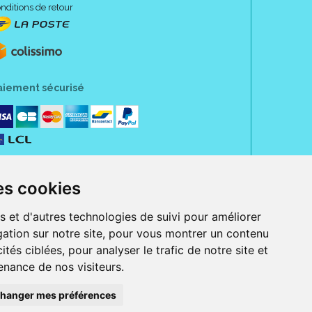
nditions de retour
aiement sécurisé
es cookies
s et d'autres technologies de suivi pour améliorer
ation sur notre site, pour vous montrer un contenu
ités ciblées, pour analyser le trafic de notre site et
nance de nos visiteurs.
rue Jeanne d' Harcourt, 80300 Albert.
 sans ordonnance.
hanger mes préférences
ranger).