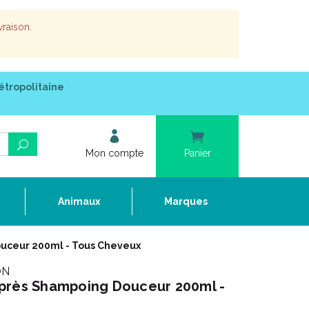
vraison.
étropolitaine
Mon compte
Panier
e
Animaux
Marques
uceur 200ml - Tous Cheveux
ON
près Shampoing Douceur 200ml -