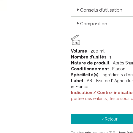
Conseils d’utilisation
Composition
12M
Volume
: 200 ml
Nombre d’unités
: 1
Nature de produit
: Après Sh
Conditionnement
: Flacon
Spécificité(s)
: Ingrédients d'or
Label
: AB - Issu de l' Agricul
in France
Indication / Contre-indicatio
portée des enfants, Testé sous
‹ Retour
Tous les prix incluent la TVA - hors fr