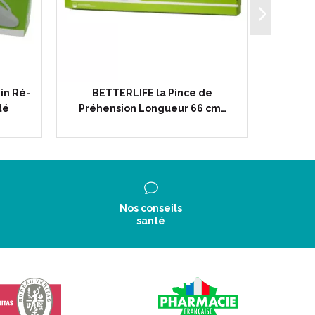
in Ré-
BETTERLIFE la Pince de
BE
té
Préhension Longueur 66 cm…
Erg
Nos conseils
santé