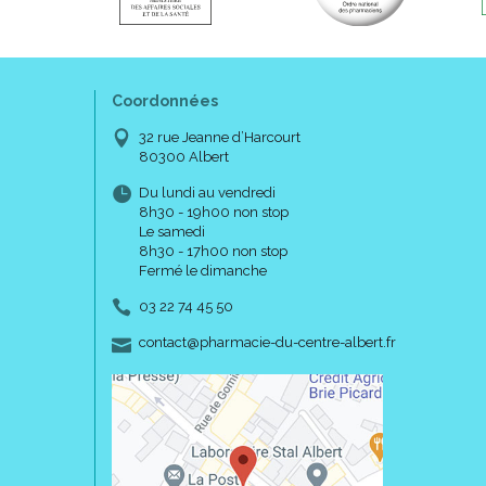
Coordonnées
32 rue Jeanne d’Harcourt
80300 Albert
Du lundi au vendredi
8h30 - 19h00 non stop
Le samedi
8h30 - 17h00 non stop
Fermé le dimanche
03 22 74 45 50
-
-
contact
@
pharmacie-du-centre-albert.fr