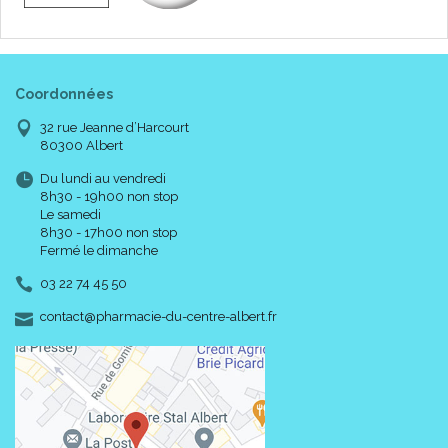
Coordonnées
32 rue Jeanne d’Harcourt
80300 Albert
Du lundi au vendredi
8h30 - 19h00 non stop
Le samedi
8h30 - 17h00 non stop
Fermé le dimanche
03 22 74 45 50
-
-
contact
@
pharmacie-du-centre-albert.fr