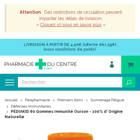
Attention
: Des restrictions de circulation peuvent
impacter les délais de livraison.
»
Cliquez ici pour en savoir plus
«
LIVRAISON À PARTIR DE
4,90€ (offerte dès 59€)
*
(sous conditions de poids)
Accueil
Parapharmacie
Premiers Soins
Surmenage Fatigue
Défenses Immunitaires
PEDIAKID 60 Gommes Immunité Ourson - 100% d' Origine
Naturelle