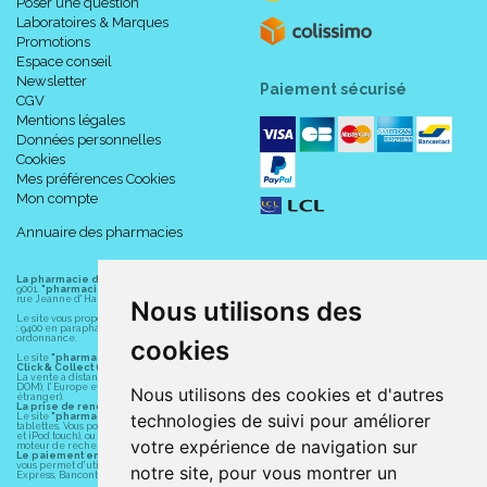
Poser une question
Laboratoires & Marques
Promotions
Espace conseil
Newsletter
Paiement sécurisé
CGV
Mentions légales
Données personnelles
Cookies
Mes préférences Cookies
Mon compte
Annuaire des pharmacies
La pharmacie du centre à Albert
(80300) est une pharmacie française certifiée ISO
9001.
"pharmacie-du-centre-albert.fr "
est le site internet de l
a pharmacie du centre
, 32
rue Jeanne d' Harcourt, 80300 Albert.
Nous utilisons des
Le site vous propose un large choix de plus de 11000 références, au prix les plus bas possible
: 9400 en parapharmacie, animaux, orthopédie, matériel médical. 1700 en médicaments sans
ordonnance.
cookies
Le site
"pharmacie-du-centre-albert.fr"
vous propose les service suivants :
Click & Collect (retrait gratuit dans la pharmacie).
La vente à distance chez vous et/ou chez un commerçant sur la France (Andorre, Monaco et
DOM), l' Europe et le monde entier (livraison assuré par Colissimo et ses partenaires à l'
Nous utilisons des cookies et d'autres
étranger).
La prise de rendez-vous.
technologies de suivi pour améliorer
Le site
"pharmacie-du-centre-albert.fr"
est également disponible pour vos smartphones et
tablettes. Vous pouvez télécharger gratuitement l' application sur l' AppStore (pour iPhone, iPad
et iPod touch), ou sur Google Play (pour Androïd 5.0 ou version ultérieure) en tapant dans le
votre expérience de navigation sur
moteur de recherche d' application : " Albert Pharma" ou "Pharmacie du Centre Albert".
Le paiement en ligne
est assuré par la borne de paiement entièrement sécurisé du LCL et
vous permet d' utiliser les moyens de paiement suivants : CB, Visa, MasterCard, American
notre site, pour vous montrer un
Express, Bancontact, PayPal.