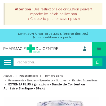
Attention
: Des restrictions de circulation peuvent
impacter les délais de livraison.
»
Cliquez ici pour en savoir plus
«
LIVRAISON À PARTIR DE
4,90€ (offerte dès 59€)
*
(sous conditions de poids)
Accueil
Parapharmacie
Premiers Soins
Pansements - Bandes - Sparadraps - Sutures
Bandes Extensibles
EXTENSA PLUS 2.5m x 10cm - Bande de Contention
Adhésive Elastique - Bte/1