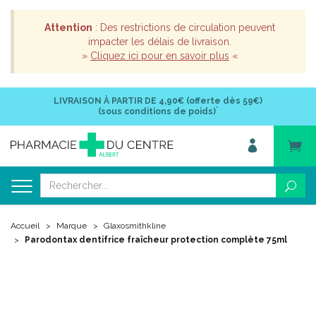
Attention
: Des restrictions de circulation peuvent
impacter les délais de livraison.
»
Cliquez ici pour en savoir plus
«
LIVRAISON À PARTIR DE
4,90€ (offerte dès 59€)
*
(sous conditions de poids)
Accueil
Marque
Glaxosmithkline
Parodontax dentifrice fraîcheur protection complète 75ml