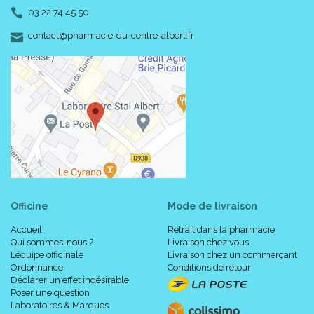
03 22 74 45 50
-
-
contact
@
pharmacie-du-centre-albert.fr
Officine
Mode de livraison
Accueil
Retrait dans la pharmacie
Qui sommes-nous ?
Livraison chez vous
L’équipe officinale
Livraison chez un commerçant
Ordonnance
Conditions de retour
Déclarer un effet indésirable
Poser une question
Laboratoires & Marques