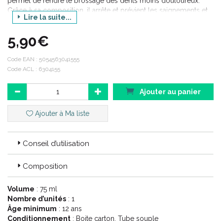
permet de rendre le brossage des dents moins douloureux.
Grâce à sa composition, il arrête et prévient les saignements et
Lire la suite...
inflammations des gencives tout en vous offrant une haleine
fraîche et des dents blanches.
5,90€
Code EAN :
5054563041555
Code ACL : 6304155
Ajouter au panier
Ajouter à Ma liste
Conseil d’utilisation
Composition
Volume
: 75 ml
Nombre d’unités
: 1
Âge minimum
: 12 ans
Conditionnement
: Boite carton, Tube souple