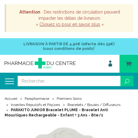
Attention
: Des restrictions de circulation peuvent
impacter les délais de livraison.
»
Cliquez ici pour en savoir plus
«
LIVRAISON À PARTIR DE
4,90€ (offerte dès 59€)
*
(sous conditions de poids)
Accueil
Parapharmacie
Premiers Soins
Insectes Répulsifs et Piqûres
Bracelets / Boules / Diffuseurs
PARAKITO JUNIOR Bracelet PLUME - Bracelet Anti
Moustiques Rechargeable - Enfant + 3 Ans - Bte/1