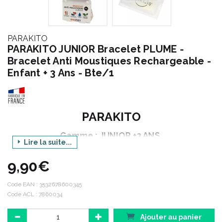
PARAKITO
PARAKITO JUNIOR Bracelet PLUME -
Bracelet Anti Moustiques Rechargeable -
Enfant + 3 Ans - Bte/1
PARAKITO
Gamme : JUNIOR +3 ANS
Lire la suite...
Produit : BRACELET ANTI-MOUSTIQUES
RECHARGEABLE
9,90€
Modèle : PLUME
Code EAN :
3532678600345
Conditionnement : 1 bracelet + 2 plaquettes
Code ACL : 7860034
Ajouter au panier