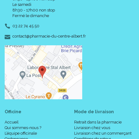
Le samedi
8h30 - 17h00 non stop
Fermé le dimanche
03 22 74 45 50
-
-
contact
@
pharmacie-du-centre-albert.fr
Officine
Mode de livraison
Accueil
Retrait dans la pharmacie
Qui sommes-nous ?
Livraison chez vous
L’équipe officinale
Livraison chez un commerçant
Ordonnance
Conditions de retour