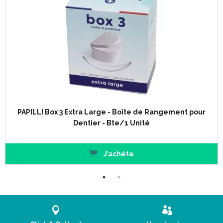
Caractéristiques :
PAPILLI Box 3 Extra Large - Boîte de Rangement pour
Dentier - Bte/1 Unité
Dimensions : h 2.5 cm x L 7.6 cm x l 6.3 cm.
Disponible en 5 coloris: bleu, rose fushia, vert lumineux, jaune
citron, violet.
J’achète
Code ACL : 7135594
Code EAN : 0709262355940