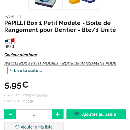
PAPILLI
PAPILLI Box 1 Petit Modèle - Boîte de
Rangement pour Dentier - Bte/1 Unité
Couleur aléatoire
PAPILLI BOX 1 PETIT MODELE - BOITE DE RANGEMENT POUR
DENTIER - Bte/1 Unité
Lire la suite...
Depuis septembre 1978, la société GENCI-BROSSE s' applique à
5,95€
développer une gamme complète et appropriée de produits
pour répondre à tous les besoins d' une hygyène bucco
Code EAN :
0709262355940
dentaire parfaite.
Code ACL : 7135594
Ajouter au panier
Description :
Ajouter à Ma liste