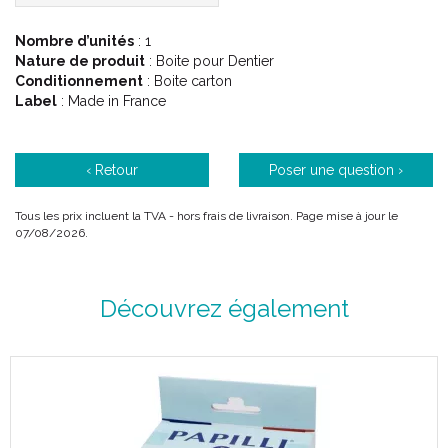
Boîte dentaire finition plastique moulé brillant résistant aux
chocs pour petite prothèse.
Nombre d’unités
: 1
Nature de produit
: Boite pour Dentier
Conditionnement
: Boite carton
Label
: Made in France
‹ Retour
Poser une question ›
Tous les prix incluent la TVA - hors frais de livraison. Page mise à jour le
07/08/2026.
Découvrez également