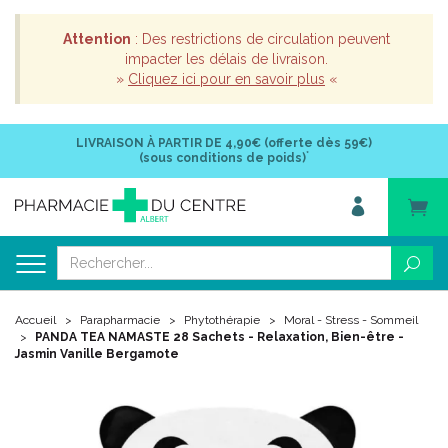
Attention
: Des restrictions de circulation peuvent
impacter les délais de livraison.
»
Cliquez ici pour en savoir plus
«
LIVRAISON À PARTIR DE
4,90€ (offerte dès 59€)
*
(sous conditions de poids)
Accueil
Parapharmacie
Phytothérapie
Moral - Stress - Sommeil
PANDA TEA NAMASTE 28 Sachets - Relaxation, Bien-être -
Jasmin Vanille Bergamote