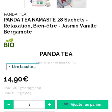
PANDA TEA
PANDA TEA NAMASTE 28 Sachets -
Relaxation, Bien-être - Jasmin Vanille
Bergamote
PANDA TEA
Produit : NAMASTE
Lire la suite...
Parfum : JASMIN VANILLE BERGAMOTE
14,90€
Conditionnement : 28 sachets
Code EAN :
3760293230252
Code ACL : 9323025
Thés & Infusions bien-être pour toute la famille.
Panda Tea utilise des produits d' origine naturelle pour
Ajouter au panier
promouvoir un mode de vie sain et équilibré.