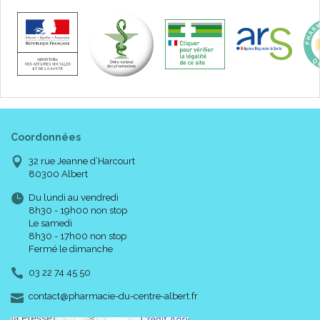
Coordonnées
32 rue Jeanne d’Harcourt
80300 Albert
Du lundi au vendredi
8h30 - 19h00 non stop
Le samedi
8h30 - 17h00 non stop
Fermé le dimanche
03 22 74 45 50
-
-
contact
@
pharmacie-du-centre-albert.fr