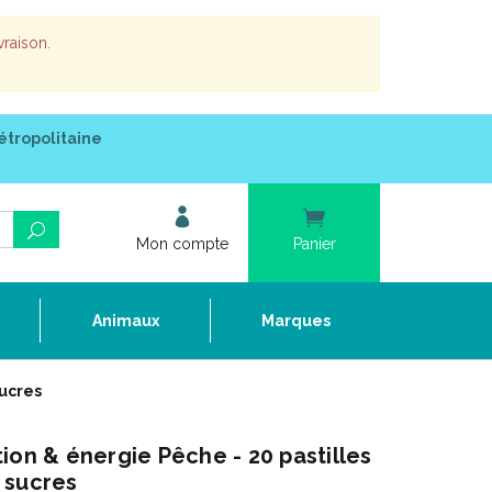
vraison.
étropolitaine
Mon compte
Panier
e
Animaux
Marques
sucres
ion & énergie Pêche - 20 pastilles
 sucres