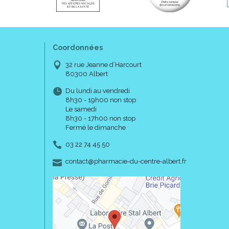
Coordonnées
32 rue Jeanne d’Harcourt
80300 Albert
Du lundi au vendredi
8h30 - 19h00 non stop
Le samedi
8h30 - 17h00 non stop
Fermé le dimanche
03 22 74 45 50
-
-
contact
@
pharmacie-du-centre-albert.fr