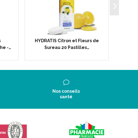
s
HYDRATIS Citron et Fleurs de
HYD
he -…
Sureau 20 Pastilles…
Gin
Nos conseils
santé