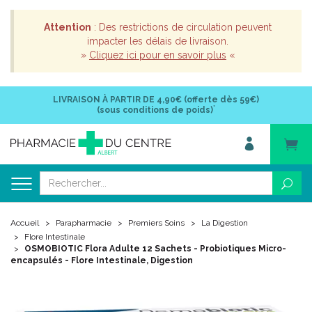
Attention
: Des restrictions de circulation peuvent
impacter les délais de livraison.
»
Cliquez ici pour en savoir plus
«
LIVRAISON À PARTIR DE
4,90€ (offerte dès 59€)
*
(sous conditions de poids)
Accueil
Parapharmacie
Premiers Soins
La Digestion
Flore Intestinale
OSMOBIOTIC Flora Adulte 12 Sachets - Probiotiques Micro-
encapsulés - Flore Intestinale, Digestion