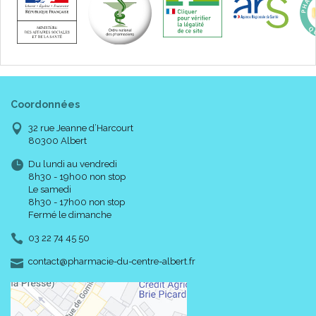
Coordonnées
32 rue Jeanne d’Harcourt
80300 Albert
Du lundi au vendredi
8h30 - 19h00 non stop
Le samedi
8h30 - 17h00 non stop
Fermé le dimanche
03 22 74 45 50
-
-
contact
@
pharmacie-du-centre-albert.fr