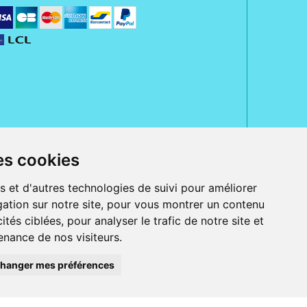
es cookies
rue Jeanne d' Harcourt, 80300 Albert.
 sans ordonnance.
s et d'autres technologies de suivi pour améliorer
ation sur notre site, pour vous montrer un contenu
ranger).
e, iPad et iPod touch), ou sur Google Play (pour Androïd 5.0 ou version
ités ciblées, pour analyser le trafic de notre site et
 Express, Bancontact, PayPal.
nance de nos visiteurs.
 beauté et bien-être ainsi que différents services : suivi personnalisé,
auté de la peau, des cheveux...), mesure de la glycémie, perruques.
s 30 ans, Pharmactiv réunit près de 1500 adhérents pharmaciens autour d' un
du matériel médical sous sa marque BetterLife.
hanger mes préférences