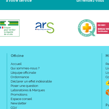
à votre service
un rendez-vous
Officine
M
Accueil
Re
Qui sommes-nous ?
Li
L’équipe officinale
Li
Ordonnance
Co
Déclarer un effet indésirable
Poser une question
Laboratoires & Marques
Promotions
Espace conseil
Newsletter
P
CGV