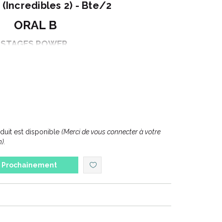
 (Incredibles 2) - Bte/2
ORAL B
STAGES POWER
BROSSETTE DE REMPLACEMENT
on : LES INDESTRUCTIBLES
ionnement : boite de 2
uit est disponible
(Merci de vous connecter à votre
).
Prochainement