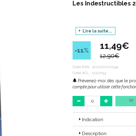
Les Indestructibles 2
Lire la suite...
Produit : 
11,49€
Déclinais
-11
%
12,90€
Condit
Code EAN :
4210201220534
Code ACL : 0122053
Code ACL : 0122053
Prévenez-moi dès que le prod
Code EAN : 4210201220534
compte pour utiliser cette fonction
Indication
Description