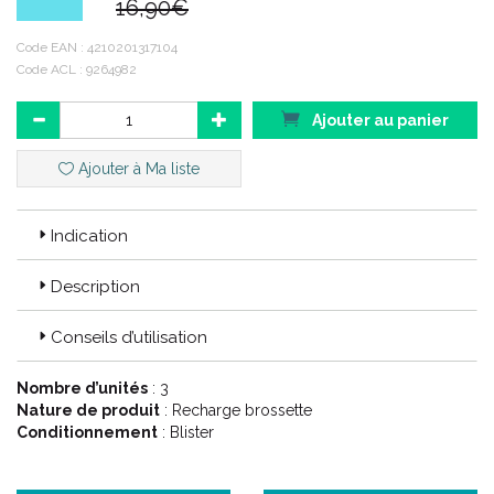
16,90€
Conditionnement : 3 unités
Code EAN :
4210201317104
Code ACL : 9264982
Code ACL : 9264982
Code EAN : 4210201317104
Ajouter au panier
Ajouter à Ma liste
Indication
Description
Conseils d’utilisation
Nombre d’unités
: 3
Nature de produit
: Recharge brossette
Conditionnement
: Blister