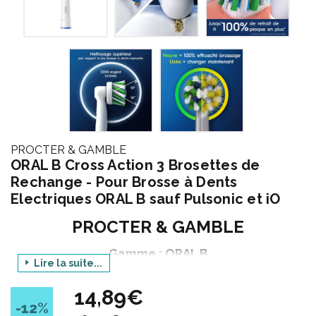
PROCTER & GAMBLE
ORAL B Cross Action 3 Brosettes de
Rechange - Pour Brosse à Dents
Electriques ORAL B sauf Pulsonic et iO
PROCTER & GAMBLE
Gamme : ORAL B
Lire la suite...
Déclinaison : CROSS ACTION
14,89€
Produit : BROSSETTES DENTAIRES
-12
%