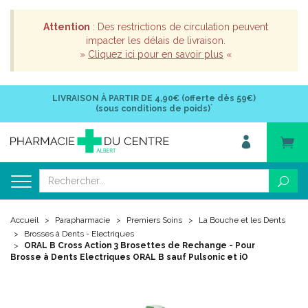
Attention
: Des restrictions de circulation peuvent
impacter les délais de livraison.
»
Cliquez ici pour en savoir plus
«
LIVRAISON À PARTIR DE
4,90€ (offerte dès 59€)
*
(sous conditions de poids)
Accueil
Parapharmacie
Premiers Soins
La Bouche et les Dents
Brosses à Dents - Electriques
ORAL B Cross Action 3 Brosettes de Rechange - Pour
Brosse à Dents Electriques ORAL B sauf Pulsonic et iO