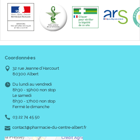
Coordonnées
32 rue Jeanne d’Harcourt
80300 Albert
Du lundi au vendredi
8h30 - 19h00 non stop
Le samedi
8h30 - 17h00 non stop
Fermé le dimanche
03 22 74 45 50
-
-
contact
@
pharmacie-du-centre-albert.fr