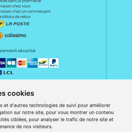
trait dans la pharmacie
vraison chez vous
vraison chez un commerçant
nditions de retour
aiement sécurisé
es cookies
s et d'autres technologies de suivi pour améliorer
ation sur notre site, pour vous montrer un contenu
ités ciblées, pour analyser le trafic de notre site et
nance de nos visiteurs.
rue Jeanne d' Harcourt, 80300 Albert.
 sans ordonnance.