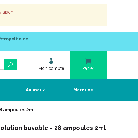
vraison.
étropolitaine
Mon compte
Panier
e
Animaux
Marques
 28 ampoules 2ml
solution buvable - 28 ampoules 2ml