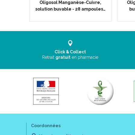
olution
Oligosol Manganèse-Cuivre,
Oli
s 2ml
solution buvable - 28 ampoules…
bu
Click & Collect
Retrait
gratuit
en pharmacie
Coordonnées