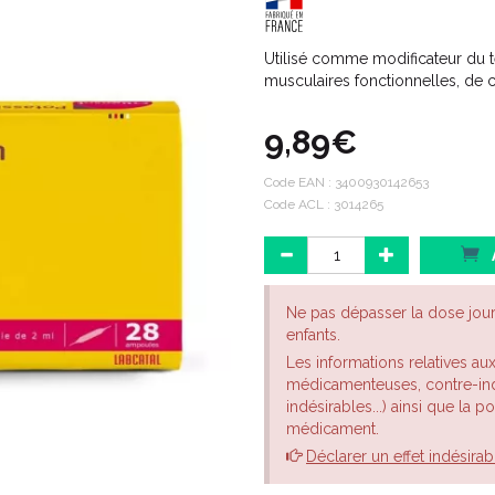
Utilisé comme modificateur du te
musculaires fonctionnelles, de 
9,89€
Code EAN :
3400930142653
Code ACL : 3014265
Ne pas dépasser la dose jou
enfants.
Les informations relatives au
médicamenteuses, contre-indi
indésirables...) ainsi que la 
médicament.
Déclarer un effet indésirab