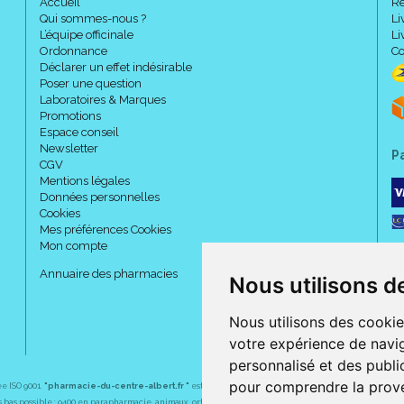
Accueil
Re
Qui sommes-nous ?
Li
L’équipe officinale
Li
Ordonnance
Co
Déclarer un effet indésirable
Poser une question
Laboratoires & Marques
Promotions
Espace conseil
Newsletter
P
CGV
Mentions légales
Données personnelles
Cookies
Mes préférences Cookies
Mon compte
Annuaire des pharmacies
Nous utilisons d
Nous utilisons des cookie
votre expérience de navig
personnalisé et des public
pour comprendre la prove
ée ISO 9001.
"pharmacie-du-centre-albert.fr "
est le site internet de l
a pharmacie du centre
, 32 
plus bas possible : 9400 en parapharmacie, animaux, orthopédie, matériel médical. 1700 en médicaments