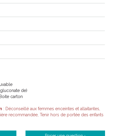
Buvable
(gluconate de)
Boite carton
n
: Déconseillé aux femmes enceintes et allaitantes,
lière recommandée, Tenir hors de portée des enfants
Poser une question ›