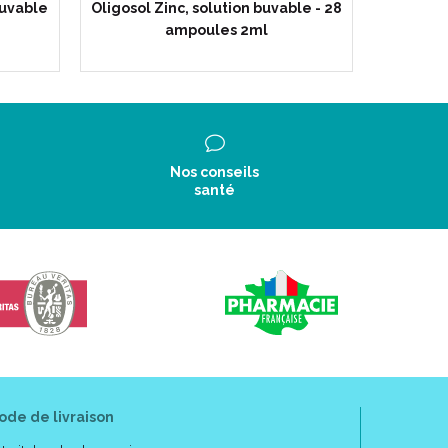
buvable
Oligosol Zinc, solution buvable - 28
Oligo
ampoules 2ml
buva
Nos conseils
santé
ode de livraison