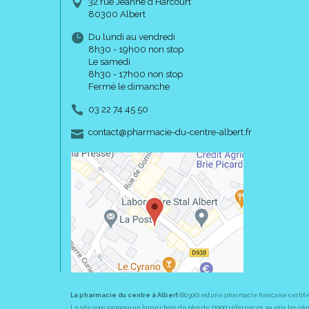
32 rue Jeanne d’Harcourt
80300 Albert
Du lundi au vendredi
8h30 - 19h00 non stop
Le samedi
8h30 - 17h00 non stop
Fermé le dimanche
03 22 74 45 50
-
-
contact
@
pharmacie-du-centre-albert.fr
La pharmacie du centre à Albert
(80300) est une pharmacie française certifi
Le site vous propose un large choix de plus de 11000 références, au prix les 