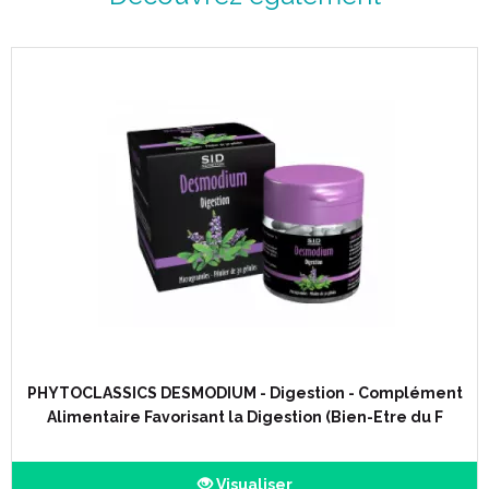
Description :
Phytothérapie.
Complément alimentaire.
Contribue au fonctionnement normal du système immunitaire
et nerveux.
Contribue à protéger les cellules contre le stress oxydatif.
Concentré d' actifs d' origine végétale.
La forme galénique originale des Microgranules vous livre
tous les bienfaits des plantes.
Conditionnement : étui carton, pilulier de 30 gélules de
microgranules.
Conseils d' utilisation :
PHYTOCLASSICS DESMODIUM - Digestion - Complément
Alimentaire Favorisant la Digestion (Bien-Etre du F
Voie orale.
1 gélule par jour à avaler avec un grand verre d' eau en
dehors des repas.
Visualiser