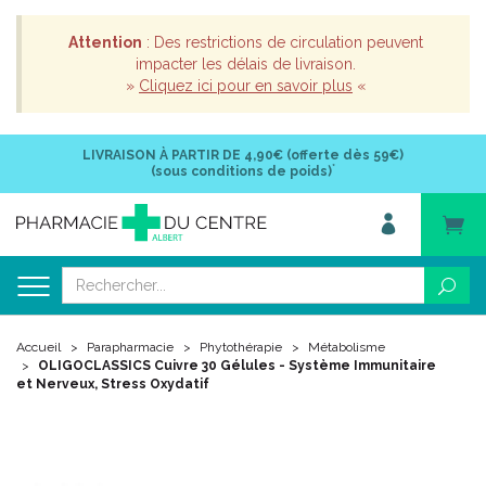
Attention
: Des restrictions de circulation peuvent
impacter les délais de livraison.
»
Cliquez ici pour en savoir plus
«
LIVRAISON À PARTIR DE
4,90€ (offerte dès 59€)
*
(sous conditions de poids)
Accueil
Parapharmacie
Phytothérapie
Métabolisme
OLIGOCLASSICS Cuivre 30 Gélules - Système Immunitaire
et Nerveux, Stress Oxydatif