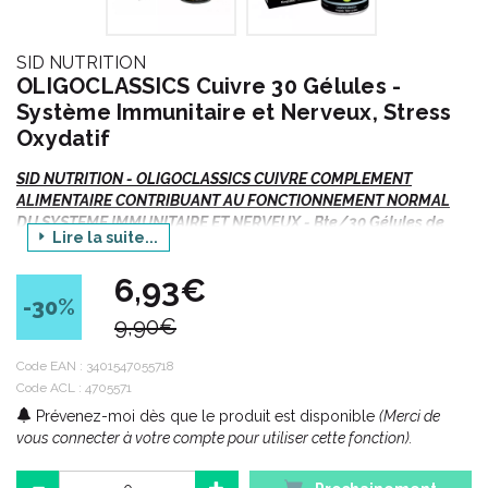
SID NUTRITION
OLIGOCLASSICS Cuivre 30 Gélules -
Système Immunitaire et Nerveux, Stress
Oxydatif
SID NUTRITION - OLIGOCLASSICS CUIVRE COMPLEMENT
ALIMENTAIRE CONTRIBUANT AU FONCTIONNEMENT NORMAL
DU SYSTEME IMMUNITAIRE ET NERVEUX - Bte/30 Gélules de
Lire la suite...
Microgranules
6,93€
La tradition maîtrisée... La forme galénique multiparticulaire des
-30
%
Microgranules SID NUTRITION optimise la biodisponibilité des
9,90€
actifs.
Code EAN :
3401547055718
Code ACL : 4705571
A propos des micro granules :
Prévenez-moi dès que le produit est disponible
(Merci de
vous connecter à votre compte pour utiliser cette fonction).
Les Microgranules sont une innovation galénique qui permet de