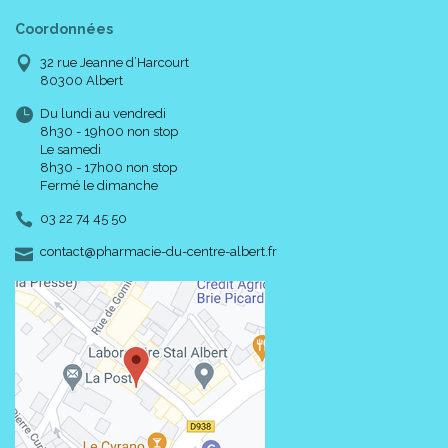
Coordonnées
Informations nutritionnelles :
32 rue Jeanne d’Harcourt
80300 Albert
Du lundi au vendredi
Pour 1 gélule
8h30 - 19h00 non stop
Cuivre
2000 µg
2
Le samedi
8h30 - 17h00 non stop
*
Fermé le dimanche
* VNR = Valeurs Nutritionnelles de Référence.
03 22 74 45 50
Code ACL : 4705571
-
-
contact
@
pharmacie-du-centre-albert.fr
Code EAN : 3401547055718