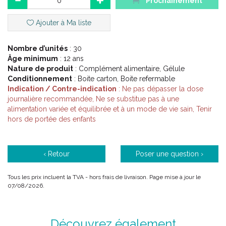
préserver les actifs après le passage gastrique et délivrer ainsi
Prochainement
tous les bienfaits des oligo-éléments pour leur efficacité
attendue. La microgranule est une forme galénique jusqu' alors
Ajouter à Ma liste
réservée à certains médicaments. Les extraits secs titrés en actifs
sont microgranulés et enrobés d' un polymère constitué de
Nombre d’unités
: 30
gomme laque et de povidone.
Âge minimum
: 12 ans
Cet enrobage permet ainsi d' optimiser la préservation des actifs
Nature de produit
: Complément alimentaire, Gélule
au niveau du passage gastrique. Ainsi préservés, un maximum d'
Conditionnement
: Boite carton, Boite refermable
actifs est délivré à notre organisme permettant de réduire les
Indication / Contre-indication
: Ne pas dépasser la dose
prises journalières et diminuer les coûts journaliers de
journalière recommandée, Ne se substitue pas à une
traitement.
alimentation variée et équilibrée et à un mode de vie sain, Tenir
hors de portée des enfants
Indications :
‹ Retour
Poser une question ›
Tous les prix incluent la TVA - hors frais de livraison. Page mise à jour le
Système immunitaire et nerveux.
07/08/2026.
Stress oxydatif.
Réservé à l’ adulte et à l’ enfant de plus de 12 ans.
Découvrez également