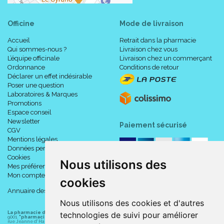
Officine
Mode de livraison
Accueil
Retrait dans la pharmacie
Qui sommes-nous ?
Livraison chez vous
L’équipe officinale
Livraison chez un commerçant
Ordonnance
Conditions de retour
Déclarer un effet indésirable
Poser une question
Laboratoires & Marques
Promotions
Espace conseil
Newsletter
Paiement sécurisé
CGV
Mentions légales
Données personnelles
Cookies
Nous utilisons des
Mes préférences Cookies
Mon compte
cookies
Annuaire des pharmacies
Nous utilisons des cookies et d'autres
La pharmacie du centre à Albert
(80300) est une pharmacie française certifiée ISO
technologies de suivi pour améliorer
9001.
"pharmacie-du-centre-albert.fr "
est le site internet de l
a pharmacie du centre
, 32
rue Jeanne d' Harcourt, 80300 Albert.