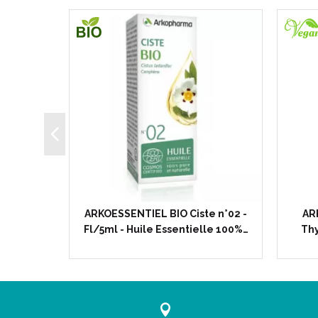
ranium
ARKOESSENTIEL BIO Ciste n°02 -
AR
Huile…
Fl/5ml - Huile Essentielle 100%…
Thy