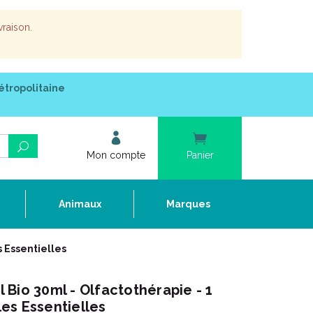
vraison.
étropolitaine
Mon compte
Panier
e
Animaux
Marques
s Essentielles
Bio 30ml - Olfactothérapie - 1
les Essentielles