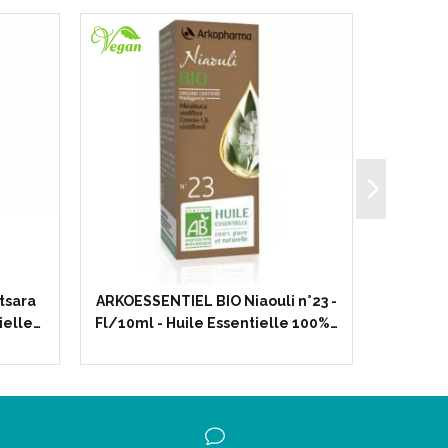
tsara
ARKOESSENTIEL BIO Niaouli n°23 -
ARKOES
ielle…
Fl/10ml - Huile Essentielle 100%…
n°12 - F