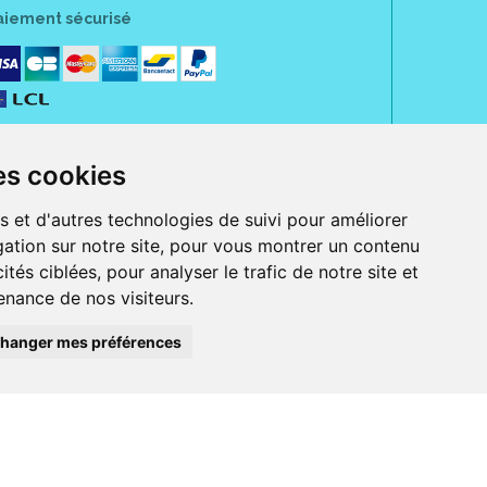
aiement sécurisé
es cookies
s et d'autres technologies de suivi pour améliorer
ation sur notre site, pour vous montrer un contenu
ités ciblées, pour analyser le trafic de notre site et
nance de nos visiteurs.
rue Jeanne d' Harcourt, 80300 Albert.
 sans ordonnance.
hanger mes préférences
ranger).
e, iPad et iPod touch), ou sur Google Play (pour Androïd 5.0 ou version
 Express, Bancontact, PayPal.
 beauté et bien-être ainsi que différents services : suivi personnalisé,
auté de la peau, des cheveux...), mesure de la glycémie, perruques.
s 30 ans, Pharmactiv réunit près de 1500 adhérents pharmaciens autour d' un
du matériel médical sous sa marque BetterLife.