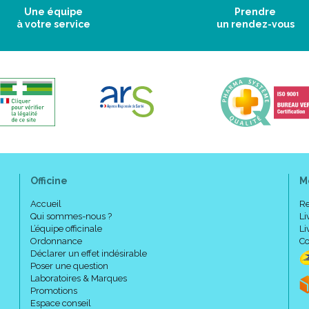
Une équipe
Prendre
à votre service
un rendez-vous
Officine
M
Accueil
Re
Qui sommes-nous ?
Li
L’équipe officinale
Li
Ordonnance
Co
Déclarer un effet indésirable
Poser une question
Laboratoires & Marques
Promotions
Espace conseil