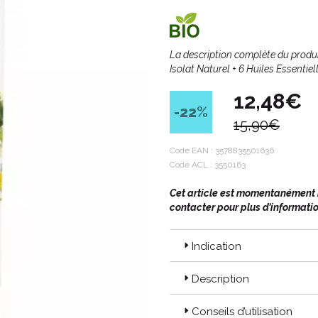
La description complète du produ
Isolat Naturel + 6 Huiles Essentiel
12,48€
-22
%
15,90€
Code EAN :
3578835501636
Code ACL : 3550163
Cet article est momentanément in
contacter pour plus d’informatio
Indication
Description
Conseils d’utilisation