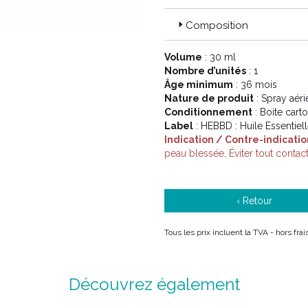
Composition
Volume
: 30 ml
Nombre d’unités
: 1
Âge minimum
: 36 mois
Nature de produit
: Spray aéri
Conditionnement
: Boite cart
Label
: HEBBD : Huile Essentie
Indication / Contre-indicatio
peau blessée, Éviter tout contac
‹ Retour
Tous les prix incluent la TVA - hors fr
Découvrez également