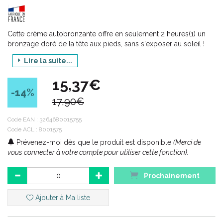
Cette crème autobronzante offre en seulement 2 heures(1) un
bronzage doré de la tête aux pieds, sans s‘exposer au soleil !
Sa texture soyeuse est idéale pour une application visage et
Lire la suite...
corps. Elle s’étale facilement et pénètre rapidement, sans laisser
de traces. Ses nacres jouent avec la lumière pour diffuser un
15,37€
subtil éclat irisé.
-14
%
17,90€
Son parfum d‘évasion aux notes d‘Orange Douce, de Tiaré et de
Vanille est une irrésistible invitation à profiter de l'été.
Code EAN :
3264680015755
Soin formulé et fabriqué en France.
Code ACL : 8001575
Prévenez-moi dès que le produit est disponible
(Merci de
(1) Test d’usage - 20 volontaires.
vous connecter à votre compte pour utiliser cette fonction).
Prochainement
Ajouter à Ma liste