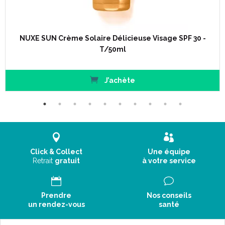
NUXE SUN Crème Solaire Délicieuse Visage SPF 30 -
T/50ml
J’achète
Click & Collect
Une équipe
Retrait
gratuit
à votre service
Prendre
Nos conseils
un rendez-vous
santé