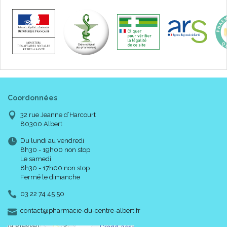
Coordonnées
32 rue Jeanne d’Harcourt
80300 Albert
Du lundi au vendredi
8h30 - 19h00 non stop
Le samedi
8h30 - 17h00 non stop
Fermé le dimanche
03 22 74 45 50
-
-
contact
@
pharmacie-du-centre-albert.fr