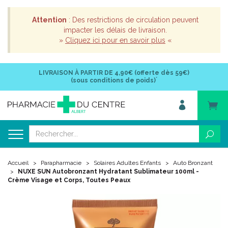
Attention
: Des restrictions de circulation peuvent
impacter les délais de livraison.
»
Cliquez ici pour en savoir plus
«
LIVRAISON À PARTIR DE
4,90€ (offerte dès 59€)
*
(sous conditions de poids)
Accueil
Parapharmacie
Solaires Adultes Enfants
Auto Bronzant
NUXE SUN Autobronzant Hydratant Sublimateur 100ml -
Crème Visage et Corps, Toutes Peaux