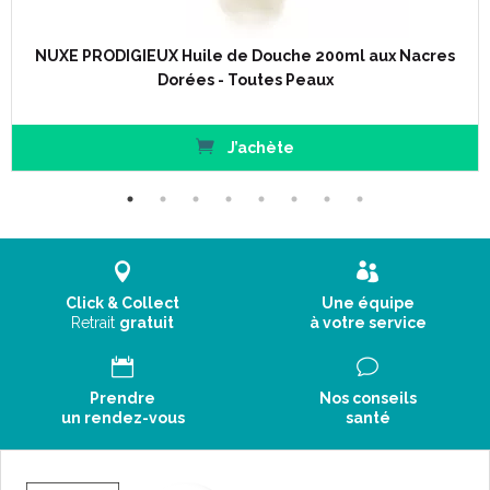
Composition :
NUXE PRODIGIEUX Huile de Douche 200ml aux Nacres
ALCOHOL DENAT, PARFUM/FRAGANCE, AQUA/WATER,
Dorées - Toutes Peaux
BENZYL SALICYLATE, LINALOOL, LIMONENE, CITRONELLOL,
GERANIOL, BENZYL ALCOHOL, BENZYL BENZOATE, CITRAL
[N2205/A]
J’achète
Code ACL : 9461369
Code EAN : 3264680005305
Click & Collect
Une équipe
Retrait
gratuit
à votre service
Prendre
Nos conseils
un rendez-vous
santé