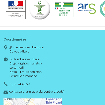
Coordonnées
32 rue Jeanne d’Harcourt
80300 Albert
Du lundi au vendredi
8h30 - 19h00 non stop
Le samedi
8h30 - 17h00 non stop
Fermé le dimanche
03 22 74 45 50
-
-
contact
@
pharmacie-du-centre-albert.fr