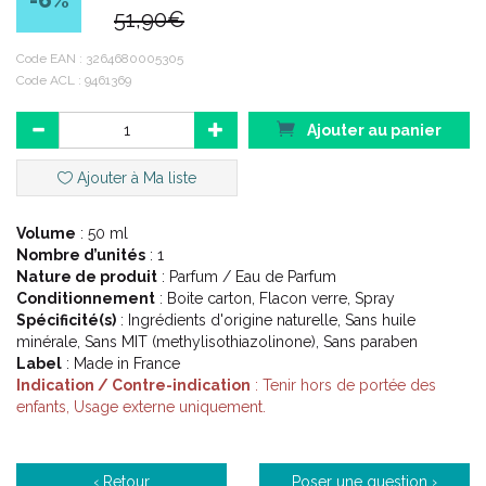
-6
%
Peut se porter au soleil (Attention cependant de ne pas le
51,90€
vaporiser lorsque vous vous exposez en plein soleil).
Code EAN :
3264680005305
Code ACL : 9461369
Description :
Ajouter au panier
Ajouter à Ma liste
Découvrez Prodigieux le parfum, fragrance née de l'Huile
Prodigieuse.
Volume
: 50 ml
Déposez quelques gouttes sur le cou, les poignets et au
Nombre d’unités
: 1
creux du décolleté : des notes envoûtantes qui ont le
Nature de produit
: Parfum / Eau de Parfum
pouvoir d'éveiller votre féminité et de révéler votre
Conditionnement
: Boite carton, Flacon verre, Spray
sensualité.
Spécificité(s)
: Ingrédients d'origine naturelle, Sans huile
88 % d' ingrédients d' origine naturelle.
minérale, Sans MIT (methylisothiazolinone), Sans paraben
Label
: Made in France
EFFICACE PAR NATURE
Indication / Contre-indication
: Tenir hors de portée des
enfants, Usage externe uniquement.
La fragrance mythique de l’Huile Prodigieuse® se laisse
capturer dans une Eau de Parfum sensuelle, et donne
naissance à Prodigieux® le parfum, un accord féminin,
solaire et sable chaud aux notes de Fleur d'Oranger,
‹ Retour
Poser une question ›