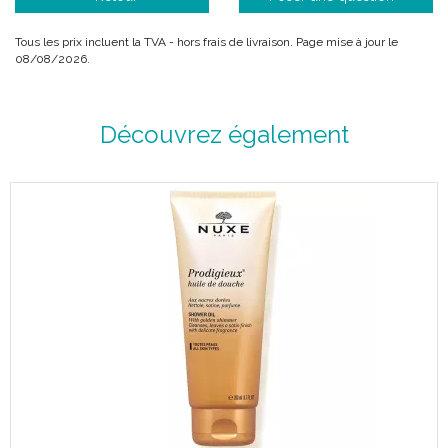
Magnolia et Vanille.
Tous les prix incluent la TVA - hors frais de livraison. Page mise à jour le
08/08/2026.
Conseils d' utilisation :
Découvrez également
Vaporisez Prodigieux® le parfum à quelques centimètres de
vos vêtements ou de votre peau en privilégiant le cou, les
poignets et le creux du décolleté : des notes envoûtantes qui
ont le pouvoir d' éveiller votre féminité et de révéler votre
sensualité.
Précautions d' emploi :
Usage externe.
Eviter le contact avec les yeux.
Tenir hors de portée des enfants.