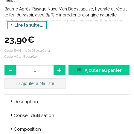
Baume Après-Rasage Nuxe Men Boost apaise, hydrate et réduit
le feu du rasoir, avec 89 % d’ingrédients d’origine naturelle,
parfum boisé-épicé, adapté aux peaux sensibles, fabriqué en
Lire la suite...
France et formule végane.
23,90€
Code EAN :
3264680046254
Code ACL : 8004625
Ajouter au panier
Ajouter à Ma liste
Description
Conseil d’utilisation
Composition