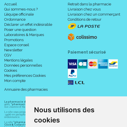
Accueil
Retrait dans la pharmacie
Qui sommes-nous ?
Livraison chez vous
L’équipe officinale
Livraison chez un commerçant
Ordonnance
Conditions de retour
Déclarer un effet indésirable
Poser une question
Laboratoires & Marques
Promotions
Espace conseil
Newsletter
Paiement sécurisé
CGV
Mentions légales
Données personnelles
Cookies
Mes préférences Cookies
Mon compte
Annuaire des pharmacies
La pharmacie du centre à Albert
(80300) est une pharmacie française certifiée ISO
9001.
"pharmacie-du-centre-albert.fr "
est le site internet de l
a pharmacie du centre
, 32
rue Jeanne d' Harcourt, 80300 Albert.
Nous utilisons des
Le site vous propose un large choix de plus de 11000 références, au prix les plus bas possible
: 9400 en parapharmacie, animaux, orthopédie, matériel médical. 1700 en médicaments sans
ordonnance.
cookies
Le site
"pharmacie-du-centre-albert.fr"
vous propose les service suivants :
Click & Collect (retrait gratuit dans la pharmacie).