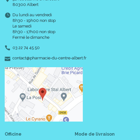
80300 Albert
Du lundi au vendredi
8h30 - 19h00 non stop
Le samedi
8h30 - 17h00 non stop
Fermé le dimanche
03 22 74 45 50
-
-
contact
@
pharmacie-du-centre-albert.fr
Officine
Mode de livraison