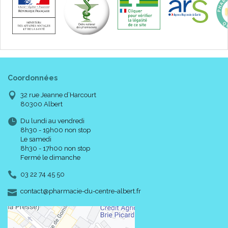
Coordonnées
32 rue Jeanne d’Harcourt
80300 Albert
Du lundi au vendredi
8h30 - 19h00 non stop
Le samedi
8h30 - 17h00 non stop
Fermé le dimanche
03 22 74 45 50
-
-
contact
@
pharmacie-du-centre-albert.fr