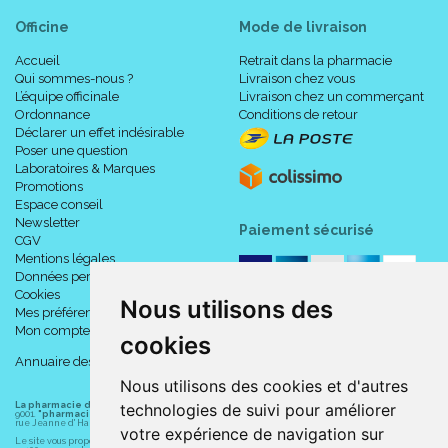
Officine
Mode de livraison
Accueil
Retrait dans la pharmacie
Qui sommes-nous ?
Livraison chez vous
L’équipe officinale
Livraison chez un commerçant
Ordonnance
Conditions de retour
Déclarer un effet indésirable
Poser une question
Laboratoires & Marques
Promotions
Espace conseil
Newsletter
Paiement sécurisé
CGV
Mentions légales
Données personnelles
Cookies
Nous utilisons des
Mes préférences Cookies
Mon compte
cookies
Annuaire des pharmacies
Nous utilisons des cookies et d'autres
La pharmacie du centre à Albert
(80300) est une pharmacie française certifiée ISO
technologies de suivi pour améliorer
9001.
"pharmacie-du-centre-albert.fr "
est le site internet de l
a pharmacie du centre
, 32
rue Jeanne d' Harcourt, 80300 Albert.
votre expérience de navigation sur
Le site vous propose un large choix de plus de 11000 références, au prix les plus bas possible