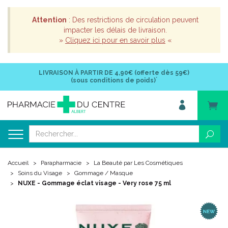
Attention
: Des restrictions de circulation peuvent
impacter les délais de livraison.
»
Cliquez ici pour en savoir plus
«
LIVRAISON À PARTIR DE
4,90€ (offerte dès 59€)
*
(sous conditions de poids)
Accueil
Parapharmacie
La Beauté par Les Cosmétiques
Soins du Visage
Gommage / Masque
NUXE - Gommage éclat visage - Very rose 75 ml