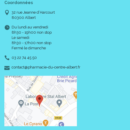
Coordonnées
32 rue Jeanne d’Harcourt
80300 Albert
Du lundi au vendredi
8h30 - 19h00 non stop
Le samedi
8h30 - 17h00 non stop
Fermé le dimanche
03 22 74 45 50
-
-
contact
@
pharmacie-du-centre-albert.fr