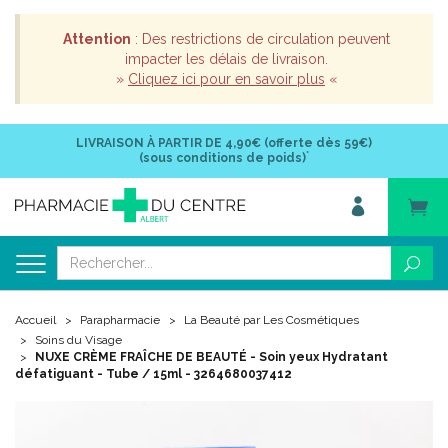
Attention
: Des restrictions de circulation peuvent
impacter les délais de livraison.
»
Cliquez ici pour en savoir plus
«
LIVRAISON À PARTIR DE
4,90€ (offerte dès 59€)
*
(sous conditions de poids)
Accueil
Parapharmacie
La Beauté par Les Cosmétiques
Soins du Visage
NUXE CRÈME FRAÎCHE DE BEAUTÉ - Soin yeux Hydratant
défatiguant - Tube / 15ml - 3264680037412