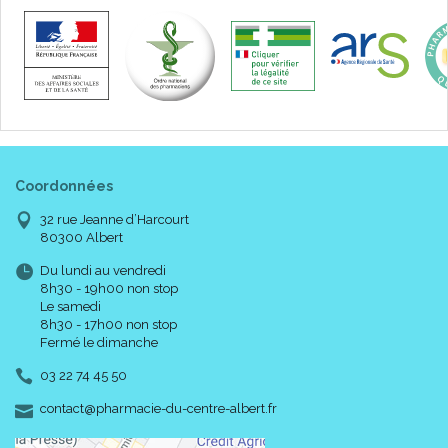
Coordonnées
32 rue Jeanne d’Harcourt
80300 Albert
Du lundi au vendredi
8h30 - 19h00 non stop
Le samedi
8h30 - 17h00 non stop
Fermé le dimanche
03 22 74 45 50
-
-
contact
@
pharmacie-du-centre-albert.fr