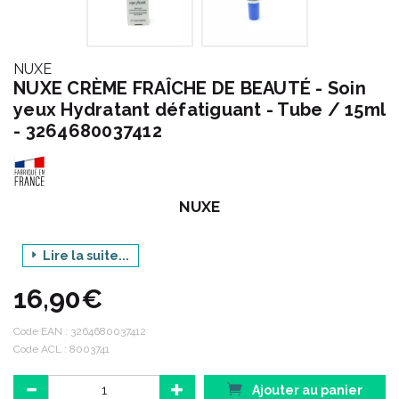
NUXE
NUXE CRÈME FRAÎCHE DE BEAUTÉ - Soin
yeux Hydratant défatiguant - Tube / 15ml
- 3264680037412
NUXE
Gamme : CREME FRAICHE DE BEAUTE
Lire la suite...
16,90€
Produit : CREME SOIN YEUX
HYDRATANT
DÉFATIGANT
Code EAN :
3264680037412
Code ACL : 8003741
Contenance : 15 ml
Ajouter au panier