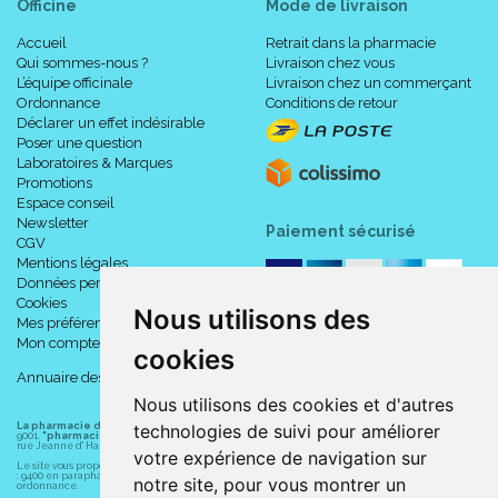
Officine
Mode de livraison
Accueil
Retrait dans la pharmacie
Qui sommes-nous ?
Livraison chez vous
L’équipe officinale
Livraison chez un commerçant
Ordonnance
Conditions de retour
Déclarer un effet indésirable
Poser une question
Laboratoires & Marques
Promotions
Espace conseil
Newsletter
Paiement sécurisé
CGV
Mentions légales
Données personnelles
Cookies
Nous utilisons des
Mes préférences Cookies
Mon compte
cookies
Annuaire des pharmacies
Nous utilisons des cookies et d'autres
technologies de suivi pour améliorer
La pharmacie du centre à Albert
(80300) est une pharmacie française certifiée ISO
9001.
"pharmacie-du-centre-albert.fr "
est le site internet de l
a pharmacie du centre
, 32
rue Jeanne d' Harcourt, 80300 Albert.
votre expérience de navigation sur
Le site vous propose un large choix de plus de 11000 références, au prix les plus bas possible
: 9400 en parapharmacie, animaux, orthopédie, matériel médical. 1700 en médicaments sans
notre site, pour vous montrer un
ordonnance.