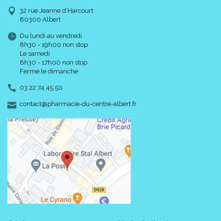
32 rue Jeanne d’Harcourt
80300 Albert
Du lundi au vendredi
8h30 - 19h00 non stop
Le samedi
8h30 - 17h00 non stop
Fermé le dimanche
03 22 74 45 50
-
-
contact
@
pharmacie-du-centre-albert.fr