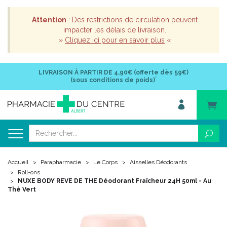
Attention
: Des restrictions de circulation peuvent
impacter les délais de livraison.
»
Cliquez ici pour en savoir plus
«
LIVRAISON À PARTIR DE
4,90€ (offerte dès 59€)
*
(sous conditions de poids)
Accueil
Parapharmacie
Le Corps
Aisselles Déodorants
Roll-ons
NUXE BODY REVE DE THE Déodorant Fraîcheur 24H 50ml - Au
Thé Vert