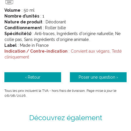
6M
À la différence du thé noir, le thé vert n’ a pas subi d’ étape de
Volume
: 50 ml
fermentation : il est donc plus riche en polyphénols anti-
Nombre d’unités
: 1
oxydants.
Nature de produit
: Déodorant
L’ extrait utilisé dans les formules Rêve de Thé est obtenu par
Conditionnement
: Roller bille
un procédé biotechnologique Made in France, respectueux
Spécificité(s)
: Anti-traces, Ingrédients d'origine naturelle, Ne
de l’ environnement : à partir d’ un tout petit fragment de
colle pas, Sans ingrédients d'origine animale.
plante, des cellules végétales sont démultipliées puis
Label
: Made in France
stimulées pour produire plus de molécules actives.
Indication / Contre-indication
: Convient aux végans, Testé
Elles sont ensuite fragmentées, ce qui leur permet de libérer
cliniquement
instantanément leurs bienfaits pour renforcer la peau et
améliorer sa capacité à retenir l’ eau.
C’ est l’actif idéal pour apporter douceur et hydratation à la
peau.
‹ Retour
Poser une question ›
(1) Sauf Gommage Granité ressourçant, Gelée de douche
Tous les prix incluent la TVA - hors frais de livraison. Page mise à jour le
ressourçante, Déodorant fraîcheur | 24H, Eau exaltante
06/08/2026.
parfumante.
Découvrez également
Code ACL : 8002197
Code EAN : 3264680021978