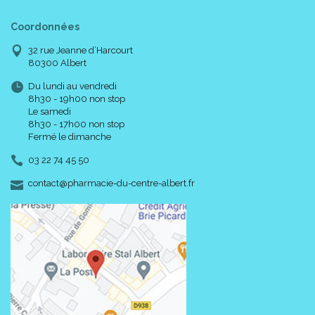
Coordonnées
32 rue Jeanne d’Harcourt
80300 Albert
Du lundi au vendredi
8h30 - 19h00 non stop
Le samedi
8h30 - 17h00 non stop
Fermé le dimanche
03 22 74 45 50
-
-
contact
@
pharmacie-du-centre-albert.fr