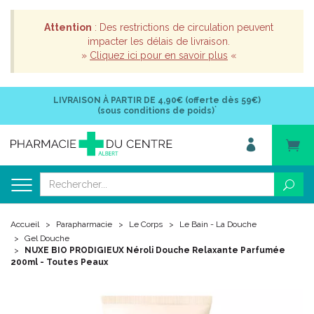
Attention
: Des restrictions de circulation peuvent
impacter les délais de livraison.
»
Cliquez ici pour en savoir plus
«
LIVRAISON À PARTIR DE
4,90€ (offerte dès 59€)
*
(sous conditions de poids)
Accueil
Parapharmacie
Le Corps
Le Bain - La Douche
Gel Douche
NUXE BIO PRODIGIEUX Néroli Douche Relaxante Parfumée
200ml - Toutes Peaux