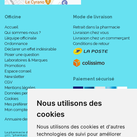
Officine
Mode de livraison
Accueil
Retrait dans la pharmacie
Qui sommes-nous ?
Livraison chez vous
L’équipe officinale
Livraison chez un commerçant
Ordonnance
Conditions de retour
Déclarer un effet indésirable
Poser une question
Laboratoires & Marques
Promotions
Espace conseil
Newsletter
Paiement sécurisé
CGV
Mentions légales
Données personnelles
Cookies
Nous utilisons des
Mes préférences Cookies
Mon compte
cookies
Annuaire des pharmacies
Nous utilisons des cookies et d'autres
technologies de suivi pour améliorer
La pharmacie du centre à Albert
(80300) est une pharmacie française certifiée ISO
9001.
"pharmacie-du-centre-albert.fr "
est le site internet de l
a pharmacie du centre
, 32