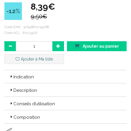
8,39€
Produit : NEROLI DOUCHE RELAXANTE PARFUMEE
-12
%
9,50€
Contenance : 200 ml
Code EAN :
3264680034268
Code ACL : 8003426
Code ACL : 8003426
Code EAN : 3264680034268
Ajouter au panier
Ajouter à Ma liste
Indication
Description
Conseils d’utilisation
Composition