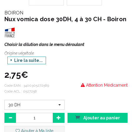
BOIRON
Nux vomica dose 30DH, 4 à 30 CH - Boiron
Choisir la dilution dans le menu déroulant
Origine végétale
Lire la suite...
"Noix vomique "
Nux vomica est un médicament homéopathique préparé à partir
2,75€
de la noix vomique, fruit de Strychnos Nux Vomica, arbre de
l'Asie du Sud-Est.
Attention Médicament
Code EAN :
3400305272589
Nux vomica est le remède de l'intoxication, de l'excès, de
Code ACL : 0527258
l'hypersensibilité, de la colère, de la violence.
30 DH
Ajouter au panier
Ajouter à Ma liste