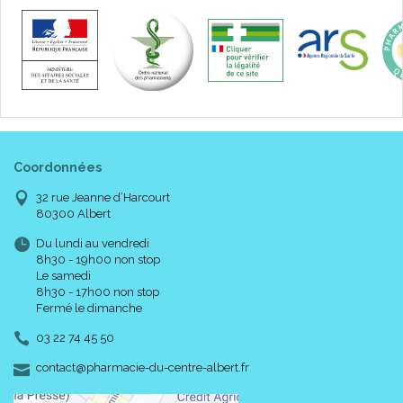
Coordonnées
32 rue Jeanne d’Harcourt
80300 Albert
Du lundi au vendredi
8h30 - 19h00 non stop
Le samedi
8h30 - 17h00 non stop
Fermé le dimanche
03 22 74 45 50
-
-
contact
@
pharmacie-du-centre-albert.fr