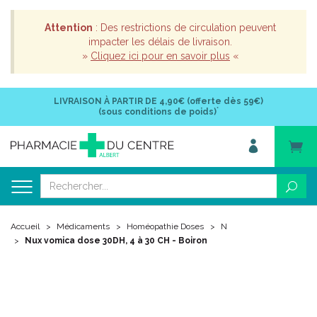
Attention
: Des restrictions de circulation peuvent
impacter les délais de livraison.
»
Cliquez ici pour en savoir plus
«
LIVRAISON À PARTIR DE
4,90€ (offerte dès 59€)
*
(sous conditions de poids)
Accueil
Médicaments
Homéopathie Doses
N
Nux vomica dose 30DH, 4 à 30 CH - Boiron