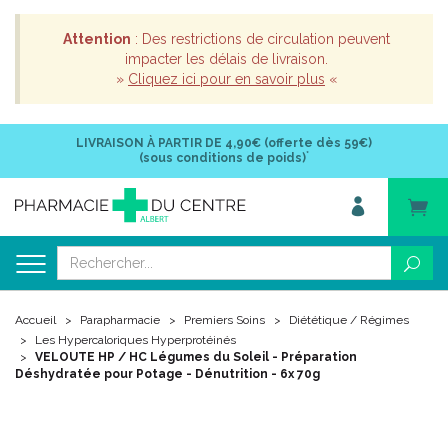
Attention
: Des restrictions de circulation peuvent
impacter les délais de livraison.
»
Cliquez ici pour en savoir plus
«
LIVRAISON À PARTIR DE
4,90€ (offerte dès 59€)
*
(sous conditions de poids)
Accueil
Parapharmacie
Premiers Soins
Diététique / Régimes
Les Hypercaloriques Hyperprotéinés
VELOUTE HP / HC Légumes du Soleil - Préparation
Déshydratée pour Potage - Dénutrition - 6x 70g