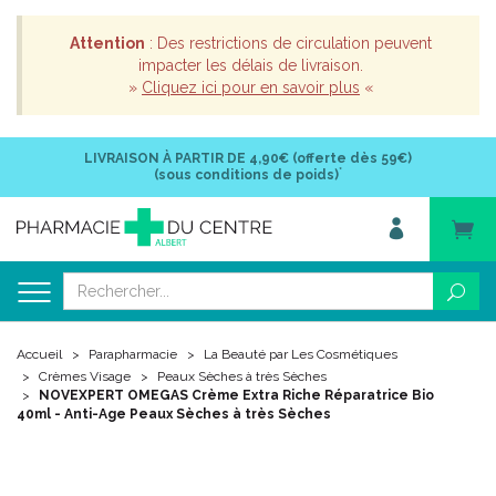
Attention
: Des restrictions de circulation peuvent
impacter les délais de livraison.
»
Cliquez ici pour en savoir plus
«
LIVRAISON À PARTIR DE
4,90€ (offerte dès 59€)
*
(sous conditions de poids)
Accueil
Parapharmacie
La Beauté par Les Cosmétiques
Crèmes Visage
Peaux Sèches à très Sèches
NOVEXPERT OMEGAS Crème Extra Riche Réparatrice Bio
40ml - Anti-Age Peaux Sèches à très Sèches