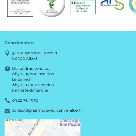
Coordonnées
32 rue Jeanne d’Harcourt
80300 Albert
Du lundi au vendredi
8h30 - 19h00 non stop
Le samedi
8h30 - 17h00 non stop
Fermé le dimanche
03 22 74 45 50
-
-
contact
@
pharmacie-du-centre-albert.fr