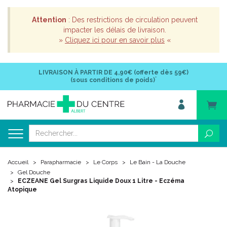
Attention
: Des restrictions de circulation peuvent
impacter les délais de livraison.
»
Cliquez ici pour en savoir plus
«
LIVRAISON À PARTIR DE
4,90€ (offerte dès 59€)
*
(sous conditions de poids)
Accueil
Parapharmacie
Le Corps
Le Bain - La Douche
Gel Douche
ECZEANE Gel Surgras Liquide Doux 1 Litre - Eczéma
Atopique