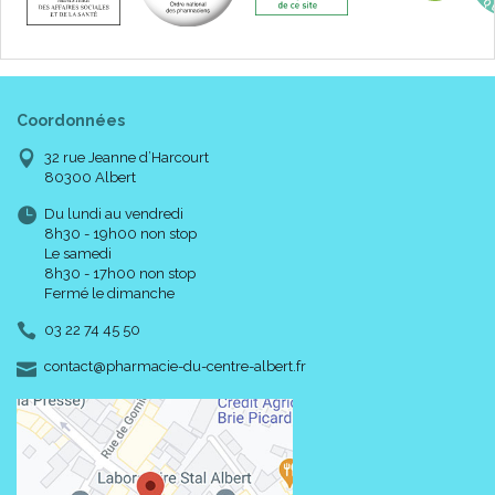
Coordonnées
32 rue Jeanne d’Harcourt
80300 Albert
Du lundi au vendredi
8h30 - 19h00 non stop
Le samedi
8h30 - 17h00 non stop
Fermé le dimanche
03 22 74 45 50
-
-
contact
@
pharmacie-du-centre-albert.fr