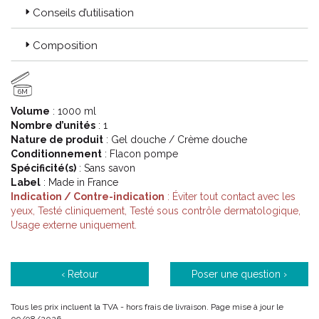
Conseils d’utilisation
Eczéane : 1er soin UHT dédié aux peaux très sèches à
Composition
atopiques sujettes à démangeaisons sévères.
Parce que le bien-être cutané est essentiel à chaque période de
la vie, les laboratoires NOREVA ont développé Eczeane Baume
6M
Relipidant Anti-grattage UHT, 1er soin dermo-cosmétique
nouvelle génération 0% conservateur, anti-récidive 3 jours, effet
Volume
: 1000 ml
anti-grattage 48h, dédié aux peaux très sèches sujettes à l’
Nombre d’unités
: 1
eczéma atopique et aux démangeaisons, apportant confort,
Nature de produit
: Gel douche / Crème douche
protection et bien-être au quotidien dès la 1ère application.
Conditionnement
: Flacon pompe
Spécificité(s)
: Sans savon
Label
: Made in France
Code ACL : 4000277
Indication / Contre-indication
: Éviter tout contact avec les
yeux, Testé cliniquement, Testé sous contrôle dermatologique,
Code EAN : 3571940002777
Usage externe uniquement.
‹ Retour
Poser une question ›
Tous les prix incluent la TVA - hors frais de livraison. Page mise à jour le