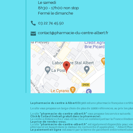
Le samedi
8h30 - 17h00 non stop
Fermé le dimanche
03 22 74 45 50
-
-
contact
@
pharmacie-du-centre-albert.fr
La pharmacie du centre à Albert
(80300) est une pharmacie française certifi
Le site vous propose un large choix de plus de 11000 références, au prix les 
Le site
"pharmacie-du-centre-albert.fr"
vous propose les service suivants :
Click & Collect (retrait gratuit dans la pharmacie).
La vente à distance chez vous et/ou chez un commerçant sur la France (Andorre, 
La prise de rendez-vous.
Le site
"pharmacie-du-centre-albert.fr"
est également disponible pour vos s
ultérieure) en tapant dans le moteur de recherche d' application : " Albert Pha
Le paiement en ligne
est assuré par la borne de paiement entièrement sécuri