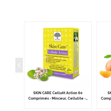
SKIN CARE Cellufit Action 60
S
 -…
Comprimés - Minceur, Cellulite -…
Compr