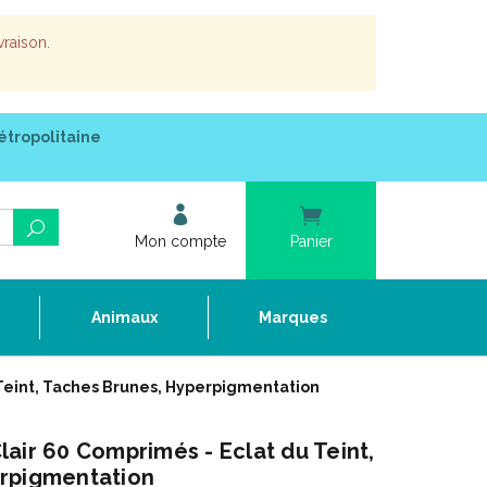
vraison.
étropolitaine
Mon compte
Panier
e
Animaux
Marques
Teint, Taches Brunes, Hyperpigmentation
air 60 Comprimés - Eclat du Teint,
rpigmentation