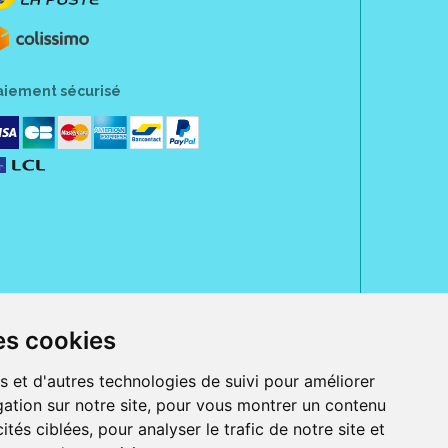
aiement sécurisé
es cookies
rue Jeanne d' Harcourt, 80300 Albert.
 sans ordonnance.
s et d'autres technologies de suivi pour améliorer
ation sur notre site, pour vous montrer un contenu
ranger).
e, iPad et iPod touch), ou sur Google Play (pour Androïd 5.0 ou version
ités ciblées, pour analyser le trafic de notre site et
 Express, Bancontact, PayPal.