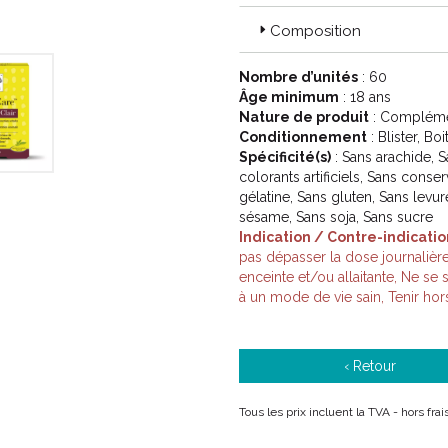
Composition
Nombre d’unités
: 60
Âge minimum
: 18 ans
Nature de produit
: Complémen
Conditionnement
: Blister, Bo
Spécificité(s)
: Sans arachide, S
colorants artificiels, Sans conse
gélatine, Sans gluten, Sans levur
sésame, Sans soja, Sans sucre
Indication / Contre-indicatio
pas dépasser la dose journaliè
enceinte et/ou allaitante, Ne se 
à un mode de vie sain, Tenir hor
‹ Retour
Tous les prix incluent la TVA - hors fr