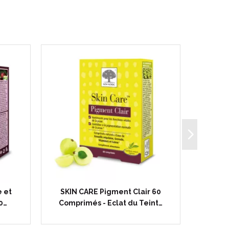
 et
SKIN CARE Pigment Clair 60
Prosta
0…
Comprimés - Eclat du Teint…
Comp