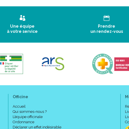
Une équipe
Prendre
à votre service
un rendez-vous
Officine
M
Accueil
Re
Qui sommes-nous ?
Li
L’équipe officinale
Li
Ordonnance
Co
Déclarer un effet indésirable