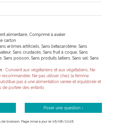
t alimentaire, Comprimé à avaler
ite carton
ans arômes artificiels, Sans bétacarotène, Sans
rvateur, Sans crustacés, Sans fruit à coque, Sans
e, Sans poisson, Sans produits laitiers, Sans sel, Sans
n
: Convient aux végétariens et aux végétaliens, Ne
re recommandée, Ne pas utiliser chez la femme
substitue pas à une alimentation variée et équilibrée et
s de portée des enfants
Poser une question ›
ais de livraison. Page mise à jour le 06/08/2026.