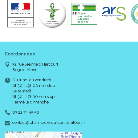
Coordonnées
32 rue Jeanne d’Harcourt
80300 Albert
Du lundi au vendredi
8h30 - 19h00 non stop
Le samedi
8h30 - 17h00 non stop
Fermé le dimanche
03 22 74 45 50
-
-
contact
@
pharmacie-du-centre-albert.fr