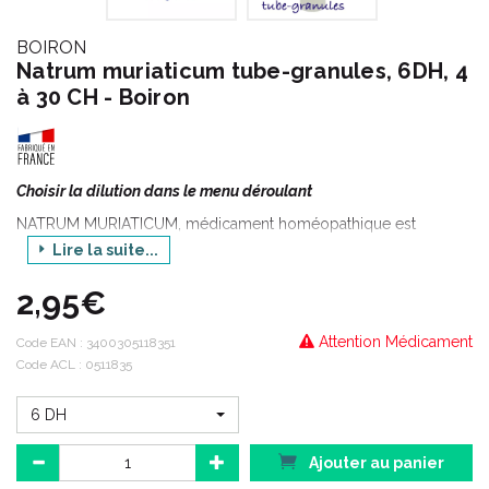
BOIRON
Natrum muriaticum tube-granules, 6DH, 4
à 30 CH - Boiron
Choisir la dilution dans le menu déroulant
NATRUM MURIATICUM, médicament homéopathique est
préparé à partir du Sel marin, ou chlorure de sodium marin.
Lire la suite...
2,95€
Attention Médicament
Code EAN :
3400305118351
Code ACL : 0511835
6 DH
Ajouter au panier