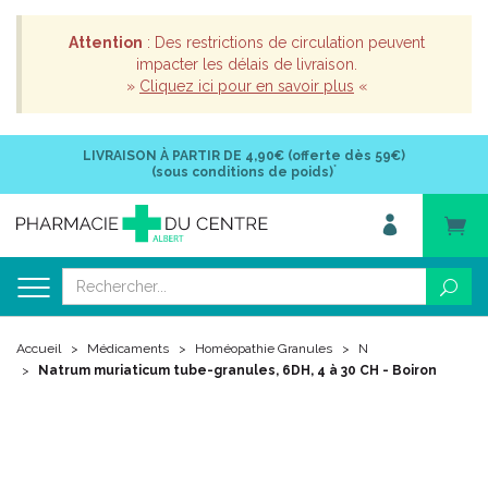
Attention
: Des restrictions de circulation peuvent
impacter les délais de livraison.
»
Cliquez ici pour en savoir plus
«
LIVRAISON À PARTIR DE
4,90€ (offerte dès 59€)
*
(sous conditions de poids)
Accueil
Médicaments
Homéopathie Granules
N
Natrum muriaticum tube-granules, 6DH, 4 à 30 CH - Boiron