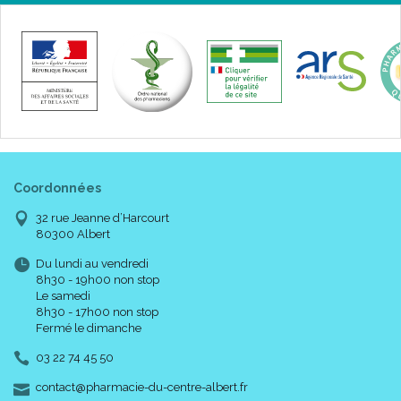
Coordonnées
32 rue Jeanne d’Harcourt
80300 Albert
Du lundi au vendredi
8h30 - 19h00 non stop
Le samedi
8h30 - 17h00 non stop
Fermé le dimanche
03 22 74 45 50
-
-
contact
@
pharmacie-du-centre-albert.fr