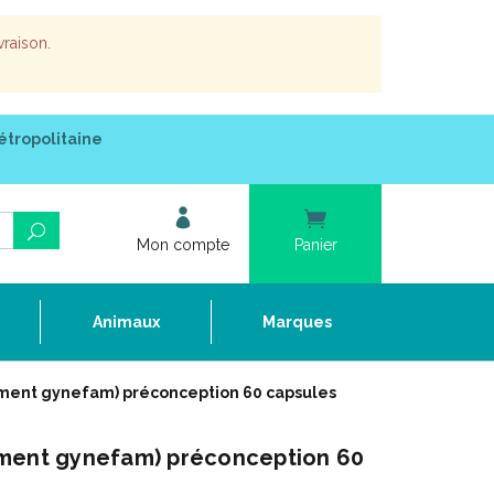
vraison.
étropolitaine
Mon compte
Panier
e
Animaux
Marques
ment gynefam) préconception 60 capsules
ement gynefam) préconception 60