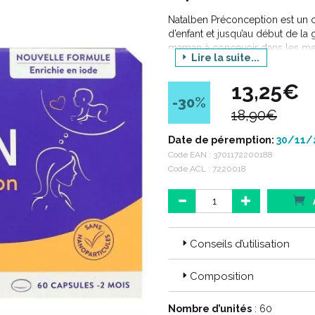
Natalben Préconception est un c
d’enfant et jusqu’au début de la
maman à concevoir dans les mei
Lire la suite...
apporte des nutriments essentiel
indispensable à la formation du
13,25€
anomalies du tube neural. La vit
-30
%
ainsi que le zinc, contribuant à
18,90€
partie de sa formule. Natalben 
physiologiques de la reproducti
Date de péremption:
30/11/
minéraux pour favoriser un bon
Code EAN :
3701172200188
Code ACL : 7220018
Conseils d’utilisation
Composition
Nombre d’unités
: 60