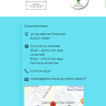
Coordonnées
32 rue Jeanne d’Harcourt
80300 Albert
Du lundi au vendredi
8h30 - 19h00 non stop
Le samedi
8h30 - 17h00 non stop
Fermé le dimanche
03 22 74 45 50
-
-
contact
@
pharmacie-du-centre-albert.fr