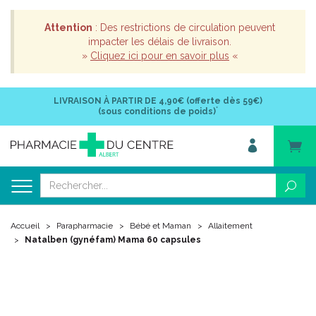
Attention
: Des restrictions de circulation peuvent
impacter les délais de livraison.
»
Cliquez ici pour en savoir plus
«
LIVRAISON À PARTIR DE
4,90€ (offerte dès 59€)
*
(sous conditions de poids)
Accueil
Parapharmacie
Bébé et Maman
Allaitement
Natalben (gynéfam) Mama 60 capsules