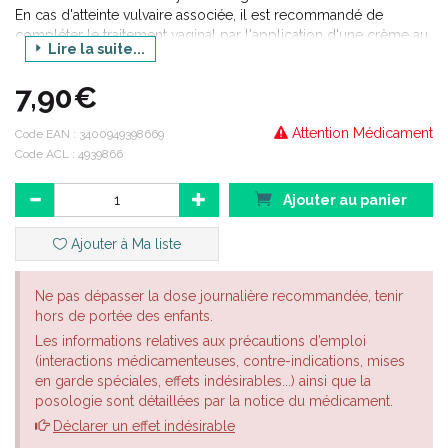
En cas d'atteinte vulvaire associée, il est recommandé de
compléter le traitement vaginal par l'application d'une crème au
Lire la suite...
clotrimazole à 1% sur les lésions. Ce médicament est réservé à
l'adulte.
7,90€
Attention Médicament
Code EAN :
3400949398669
Code ACL : 4939866
Ajouter au panier
Ajouter à Ma liste
Ne pas dépasser la dose journalière recommandée, tenir
hors de portée des enfants.
Les informations relatives aux précautions d’emploi
(interactions médicamenteuses, contre-indications, mises
en garde spéciales, effets indésirables...) ainsi que la
posologie sont détaillées par la notice du médicament.
Déclarer un effet indésirable