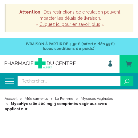
Attention
: Des restrictions de circulation peuvent
impacter les délais de livraison.
»
Cliquez ici pour en savoir plus
«
LIVRAISON À PARTIR DE
4,90€ (offerte dès 59€)
*
(sous conditions de poids)
Accueil
Médicaments
La Femme
Mycoses Vaginales
MycoHydralin 200 mg, 3 comprimés vaginaux avec
applicateur