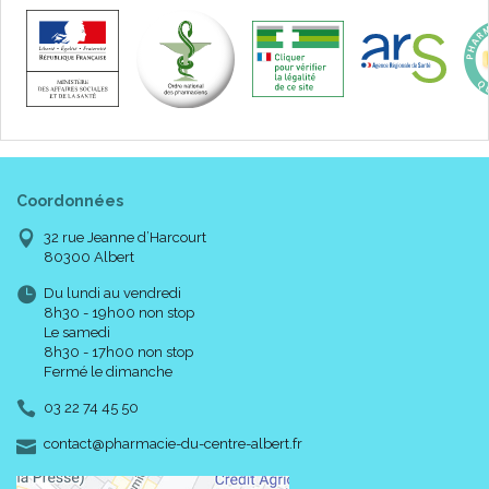
Coordonnées
32 rue Jeanne d’Harcourt
80300 Albert
Du lundi au vendredi
8h30 - 19h00 non stop
Le samedi
8h30 - 17h00 non stop
Fermé le dimanche
03 22 74 45 50
-
-
contact
@
pharmacie-du-centre-albert.fr