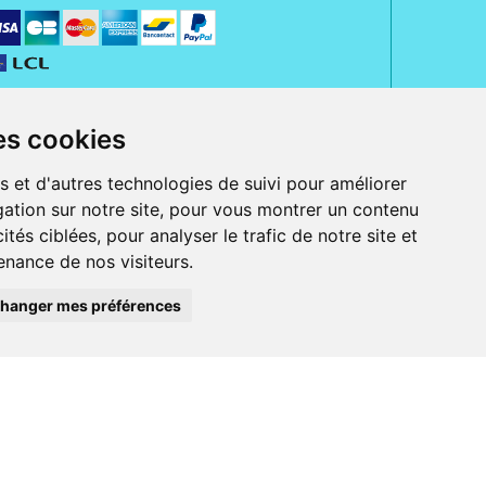
es cookies
s et d'autres technologies de suivi pour améliorer
ation sur notre site, pour vous montrer un contenu
ités ciblées, pour analyser le trafic de notre site et
nance de nos visiteurs.
rue Jeanne d' Harcourt, 80300 Albert.
 sans ordonnance.
hanger mes préférences
ranger).
e, iPad et iPod touch), ou sur Google Play (pour Androïd 5.0 ou version
 Express, Bancontact, PayPal.
 beauté et bien-être ainsi que différents services : suivi personnalisé,
auté de la peau, des cheveux...), mesure de la glycémie, perruques.
s 30 ans, Pharmactiv réunit près de 1500 adhérents pharmaciens autour d' un
du matériel médical sous sa marque BetterLife.