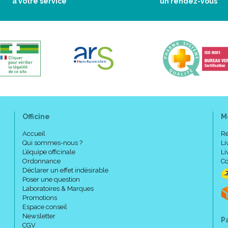
à votre service
un rendez-vous
Officine
M
Accueil
Re
Qui sommes-nous ?
Li
L’équipe officinale
Li
Ordonnance
Co
Déclarer un effet indésirable
Poser une question
Laboratoires & Marques
Promotions
Espace conseil
Newsletter
P
CGV