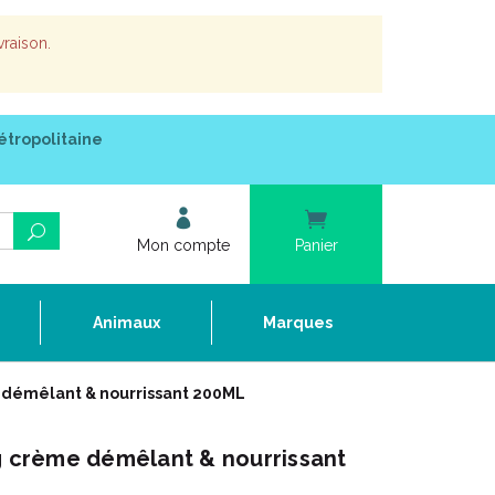
vraison.
étropolitaine
Mon compte
Panier
e
Animaux
Marques
émêlant & nourrissant 200ML
crème démêlant & nourrissant