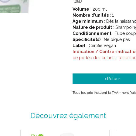
6M
Volume
: 200 ml
Nombre d’unités
: 1
Âge minimum
: Dès la naissan
Nature de produit
: Shampoin
Conditionnement
: Tube soup
Spécificité(s)
: Ne pique pas
Label
: Certifié Vegan
Indication / Contre-indicatio
de portée des enfants, Testé s
‹ Retour
Tous les prix incluent la TVA - hors fr
Découvrez également