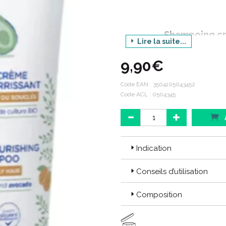
Shampoing cr
Lire la suite...
9,90€
CODE EAN : 3504105043452
Code EAN :
3504105043452
Code ACL : 0504345
CODE ACL : 0504345
Indication
Conseils d’utilisation
Composition