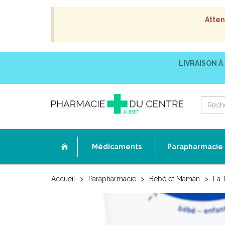
Atten
LIVRAISON À
Médicaments
Parapharmacie
Accueil
Parapharmacie
Bébé et Maman
La 