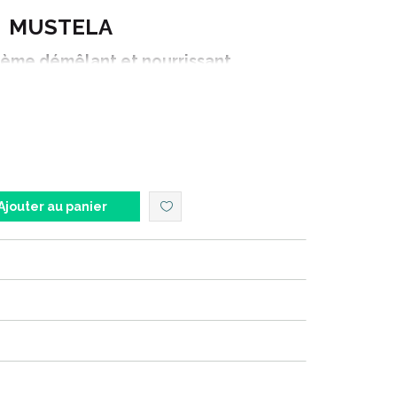
MUSTELA
ème démêlant et nourrissant
200ML
Ajouter au panier